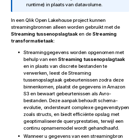
f
runtime) in plaats van datavolume.
o
r
In een
Qlik Open Lakehouse
project kunnen
m
streamingbronnen alleen worden gebruikt met de
a
Streaming tussenopslagtaak
en de
Streaming
t
transformatietaak
:
i
Streaminggegevens worden opgenomen met
e
behulp van een
Streaming tussenopslagtaak
en in plaats van discrete bestanden te
verwerken, leest de Streaming
tussenopslagtaak gebeurtenissen zodra deze
binnenkomen, plaatst de gegevens in Amazon
S3 en bewaart gebeurtenissen als Avro-
bestanden. Deze aanpak behoudt schema-
evolutie, ondersteunt complexe gegevenstypen
zoals structs, en biedt efficiënte opslag met
geoptimaliseerde queryprestaties, terwijl een
continu opnamemodel wordt gehandhaafd.
Wanneer u gegevens van een streamingbron