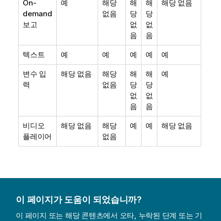
On-
예
해당
해
해
해당 없음
demand
없음
당
당
보고
없
없
음
음
텍스트
예
예
예
예
예
변수 입
해당 없음
해당
해
해
예
력
없음
당
당
없
없
음
음
비디오
해당 없음
해당
예
예
해당 없음
플레이어
없음
이 페이지가 도움이 되었습니까?
이 페이지 또는 해당 콘텐츠에서 오타, 누락된 단계 또는 기