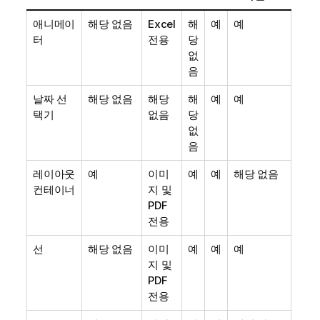
애니메이
해당 없음
Excel
해
예
예
터
전용
당
없
음
날짜 선
해당 없음
해당
해
예
예
택기
없음
당
없
음
레이아웃
예
이미
예
예
해당 없음
컨테이너
지 및
PDF
전용
선
해당 없음
이미
예
예
예
지 및
PDF
전용