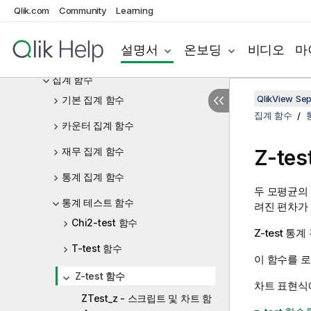
차트 표현식
Qlik.com
Community
Learning
연산자
설명서
온보딩
비디오
마
스크립트 및 차트 표현식의 함수
집계 함수
QlikView Se
기본 집계 함수
집계 함수
카운터 집계 함수
재무 집계 함수
Z-te
통계 집계 함수
두 모평균의 
통계 테스트 함수
려진 편차가
Chi2-test 함수
Z-test 
T-test 함수
이 함수를 로
Z-test 함수
차트 표현식
ZTest_z - 스크립트 및 차트 함