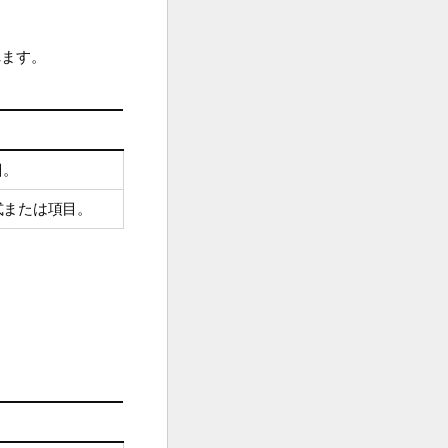
れます。
目。
式または項目。