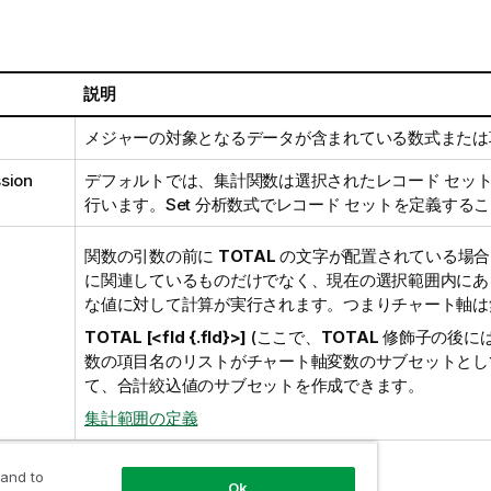
説明
メジャーの対象となるデータが含まれている数式または
sion
デフォルトでは、集計関数は選択されたレコード セッ
行います。Set 分析数式でレコード セットを定義する
関数の引数の前に
TOTAL
の文字が配置されている場合
に関連しているものだけでなく、現在の選択範囲内にあ
な値に対して計算が実行されます。つまりチャート軸は
TOTAL [<fld {.fld}>]
(ここで、
TOTAL
修飾子の後には
数の項目名のリストがチャート軸変数のサブセットとして
て、合計絞込値のサブセットを作成できます。
集計範囲の定義
 and to
Ok