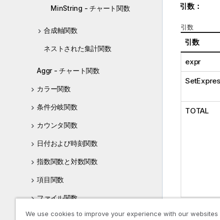
引数：
MinString - チャート関数
引数
合成軸関数
引数
ネストされた集計関数
expr
Aggr - チャート関数
SetExpres
カラー関数
条件分岐関数
TOTAL
カウンタ関数
日付および時刻関数
指数関数と対数関数
項目関数
ファイル関数
We use cookies to improve your experience with our websites
財務関数
制限事項: