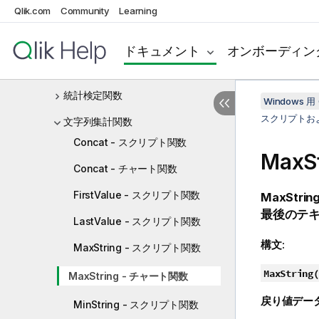
Qlik.com
Community
Learning
カウンタ集計関数
財務集計関数
ドキュメント
オンボーディン
統計集計関数
統計検定関数
Windows 用 
スクリプトお
文字列集計関数
Concat - スクリプト関数
MaxSt
Concat - チャート関数
FirstValue - スクリプト関数
MaxString
最後のテ
LastValue - スクリプト関数
構文:
MaxString - スクリプト関数
MaxString(
MaxString - チャート関数
戻り値デー
MinString - スクリプト関数