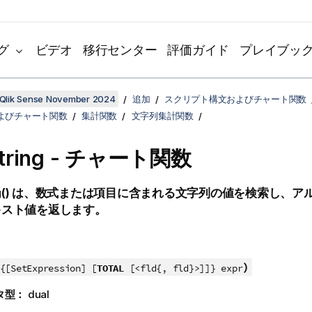
グ
ビデオ
移行センター
評価ガイド
プレイブッ
Qlik Sense November 2024
追加
スクリプト構文およびチャート関数
よびチャート関数
集計関数
文字列集計関数
ring
- チャート関数
()
は、数式または項目に含まれる文字列の値を検索し、ア
キスト値を返します。
)
{[SetExpression] [
TOTAL
[<fld{, fld}>]]} expr
タ型：
dual