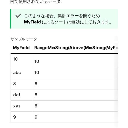
例で使用されているデータ:
ヒ
このような場合、集計エラーを防ぐため
ン
MyField
によるソートは無効にしておきます。
ト
メ
サンプル データ
モ
MyField
RangeMinString(Above(MinString(MyField),0
10
10
abc
10
8
8
def
8
xyz
8
9
9