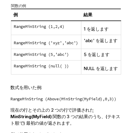
関数の例
例
結果
RangeMinString (1,2,4)
1 を返します
'
abc
' を返します
RangeMinString ('xyz','abc')
RangeMinString (5,'abc')
5 を返します
RangeMinString (null( ))
NULL
を返します
数式を用いた例:
RangeMinString (Above(MinString(MyField),0,3))
現在の行とその上の 2 つの行で評価された
MinString(MyField)
関数の 3 つの結果のうち、(テキス
ト順で) 最初の値が返されます。