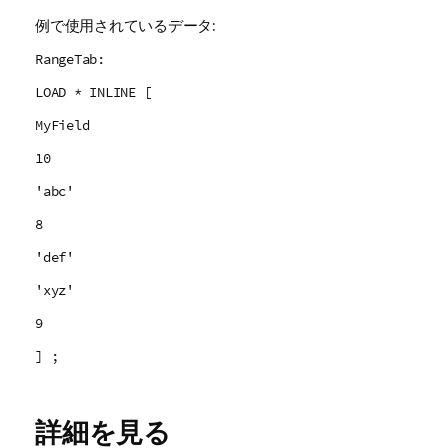
例で使用されているデータ:
RangeTab:
LOAD * INLINE [
MyField
10
'abc'
8
'def'
'xyz'
9
] ;
詳細を見る