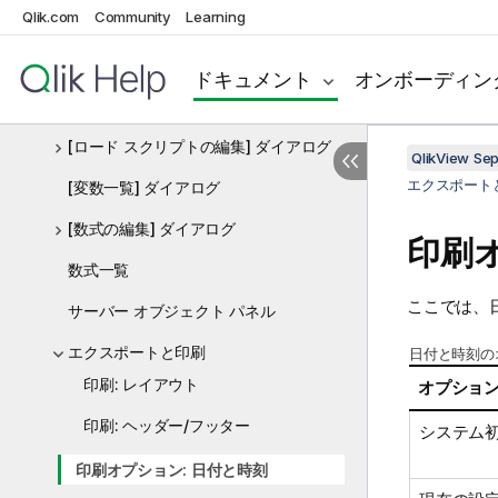
Qlik.com
Community
Learning
メニュー コマンド
ユーザー プロパティ: 基本設定
ドキュメント
オンボーディン
ツールバーとステータス バー
[ロード スクリプトの編集] ダイアログ
QlikView Se
エクスポート
[変数一覧] ダイアログ
[数式の編集] ダイアログ
印刷オ
数式一覧
ここでは、
サーバー オブジェクト パネル
エクスポートと印刷
日付と時刻の
印刷: レイアウト
オプショ
印刷: ヘッダー/フッター
システム
印刷オプション: 日付と時刻