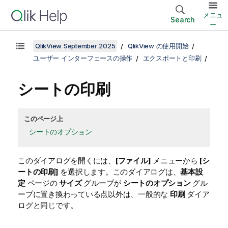
メニュ
Search
ー
QlikView September 2025
QlikView の使用開始
ユーザー インターフェースの操作
エクスポートと印刷
シートの印刷
このページ上
シートのオプション
このダイアログを開くには、
[ファイル]
メニューから
[シ
ートの印刷]
を選択します。このダイアログは、
基本設
定
ページの
サイズ
グループが
シートのオプション
グル
ープに置き換わっている点以外は、一般的な
印刷
ダイア
ログと同じです。