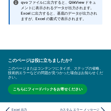
情
qvo ファイルに出力すると、QlikView ドキュ
報
メントに表示されるデータが出力されます。
メ
Excel に出力すると、基底のデータが出力され
モ
ますが、Excel の書式で表示されます。
このページは役に立ちましたか?
このページまたはコンテンツにタイポ、ステップの省略、
技術的エラーなどの問題が見つかった場合はお知らせくだ
さい。
こちらにフィードバックをお寄せください
Excel 出力
カスタム エラー メッセージ