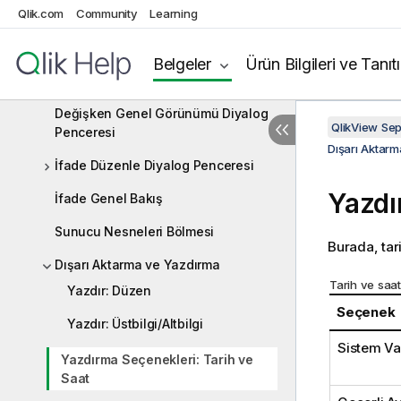
Qlik.com
Kullanıcı Tercihleri: Genel
Community
Learning
Araç Çubukları ve Durum Çubuğu
Belgeler
Ürün Bilgileri ve Tanıt
Kod Düzenle Diyalog Penceresi
Değişken Genel Görünümü Diyalog
QlikView Se
Penceresi
Dışarı Aktar
İfade Düzenle Diyalog Penceresi
Yazdı
İfade Genel Bakış
Sunucu Nesneleri Bölmesi
Burada, tari
Dışarı Aktarma ve Yazdırma
Tarih ve saat
Yazdır: Düzen
Seçenek
Yazdır: Üstbilgi/Altbilgi
Sistem Var
Yazdırma Seçenekleri: Tarih ve
Saat