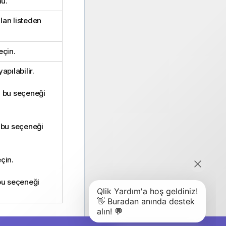
mü.
ılan listeden
eçin.
pılabilir.
n bu seçeneği
 bu seçeneği
eçin.
bu seçeneği