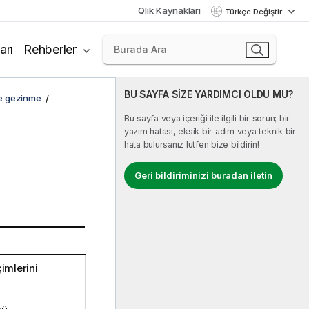
Qlik Kaynakları
Türkçe Değiştir
arı
Rehberler
BU SAYFA SİZE YARDIMCI OLDU MU?
e gezinme
Bu sayfa veya içeriği ile ilgili bir sorun; bir
yazım hatası, eksik bir adım veya teknik bir
hata bulursanız lütfen bize bildirin!
Geri bildiriminizi buradan iletin
imlerini