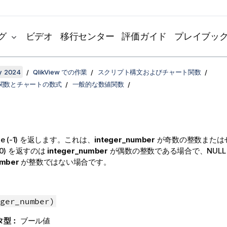
グ
ビデオ
移行センター
評価ガイド
プレイブッ
y 2024
QlikView での作業
スクリプト構文およびチャート関数
関数とチャートの数式
一般的な数値関数
ue
(-1) を返します。これは、
integer_number
が奇数の整数または
(0) を返すのは
integer_number
が偶数の整数である場合で、
NULL
umber
が整数ではない場合です。
ger_number)
タ型：
ブール値