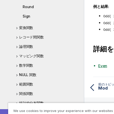
例と結果:
Round
Odd( 
Sign
Odd( 
変換関数
Odd( 
レコード間関数
論理関数
詳細を
マッピング関数
数学関数
Even
NULL 関数
範囲関数
前のトピ
Mod
関係関数
統計的分布関数
We use cookies to improve your experience with our websites
文字列関数