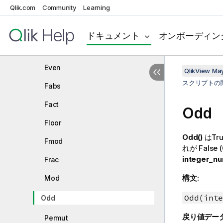
Qlik.com
Community
Learning
Ceil
Combin
ドキュメント
オンボーディン
Div
Even
QlikView Ma
スクリプトの
Fabs
Fact
Odd
Floor
Odd()
は
Tr
Fmod
れが
False
integer_n
Frac
構文:
Mod
Odd(inte
Odd
戻り値デー
Permut