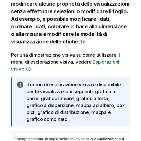
modificare alcune proprietà delle visualizzazioni
senza effettuare selezioni o modificare il foglio.
Ad esempio, è possibile modificare i dati,
ordinare i dati, colorare in base alla dimensione
o alla misura e modificare la modalità di
visualizzazione delle etichette.
Per una dimostrazione visiva su come utilizzare il
menu di esplorazione visiva, vedere
Esplorazioni
visive
.
N
Il menu di esplorazione visiva è disponibile
o
per le visualizzazioni seguenti: grafico a
t
barre, grafico lineare, grafico a torta,
a
grafico a dispersione, mappa ad albero, box
i
plot, grafico di distribuzione, mappa e
n
grafico combinato.
f
o
Esempio di menu di esplorazione visiva per la visualizzazione di
r