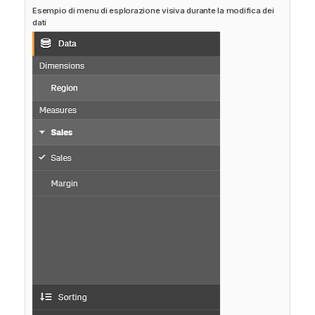
Esempio di menu di esplorazione visiva durante la modifica dei
r
dati
m
a
t
i
c
a