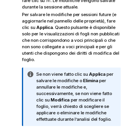
fare clic su
. Le modifiche vengono salvate
durante la sessione attuale.
Per salvare le modifiche per sessioni future (e
aggiornarle nel pannello delle proprietà), fare
clic su
Applica
. Questo pulsante è disponibile
solo per le visualizzazioni di
fogli non pubblicati
che non corrispondono a voci principali o che
non sono collegate a voci principali e per gli
utenti che dispongono dei diritti di modifica del
foglio.
N
Se non viene fatto clic su
Applica
per
o
salvare le modifiche o
Elimina
per
t
annullare le modifiche e,
a
successivamente, se non viene fatto
i
clic su
Modifica
per modificare il
n
foglio, verrà chiesto di scegliere se
f
applicare o eliminare le modifiche
o
effettuate durante l’analisi del foglio.
r