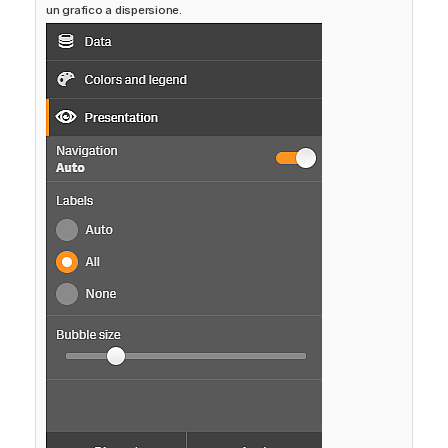
un grafico a dispersione.
m
a
t
i
c
a