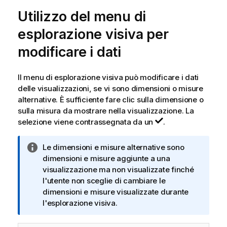
m
Utilizzo del menu di
a
t
esplorazione visiva per
i
c
modificare i dati
a
Il menu di esplorazione visiva può modificare i dati
delle visualizzazioni, se vi sono dimensioni o misure
alternative. È sufficiente fare clic sulla dimensione o
sulla misura da mostrare nella visualizzazione. La
selezione viene contrassegnata da un
.
N
Le dimensioni e misure alternative sono
o
dimensioni e misure aggiunte a una
t
visualizzazione ma non visualizzate finché
a
l'utente non sceglie di cambiare le
i
dimensioni e misure visualizzate durante
n
l'esplorazione visiva.
f
o