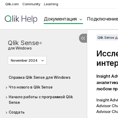
Qlik.com
Community
Learning
Документация
Подключени
Qlik Sense 
Qlik Sense
®
для
Windows
Иссл
November 2024
инте
Insight Ad
Справка Qlik Sense для Windows
аналитик
Что нового в Qlik Sense
любом пр
Начало работы с программой Qlik
Insight Adv
Sense
Advisor Ch
Advisor Ch
Создать