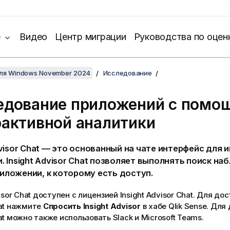
е
Видео
Центр миграции
Руководства по оцен
для Windows November 2024
Исследование
едование приложений с помо
рактивной аналитики
visor Chat
— это основанный на чате интерфейс для 
и.
Insight Advisor Chat
позволяет выполнять поиск наб
иложении, к которому есть доступ.
isor Chat
доступен с лицензией
Insight Advisor Chat
. Для дос
at
нажмите
Спросить Insight Advisor
в хабе
Qlik Sense
. Для
at
можно также использовать Slack и Microsoft Teams.