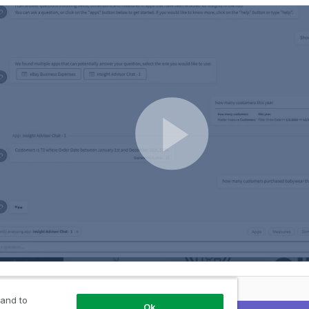
sor Chat
 and to
Ok