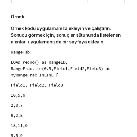
Örnek:
Örnek kodu uygulamanıza ekleyin ve çalıştırın.
Sonucu görmek için, sonuçlar sütununda listelenen
alanları uygulamanızda bir sayfaya ekleyin.
RangeTab:
LOAD recno() as RangeID,
RangeFractile(0.5,Field1,Field2,Field3) as
MyRangeFrac INLINE [
Field1, Field2, Field3
10,5,6
2,3,7
8,2,8
18,11,9
5,5,9