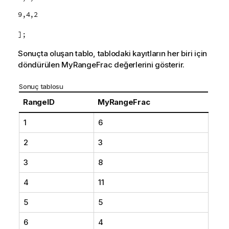
9,4,2
];
Sonuçta oluşan tablo, tablodaki kayıtların her biri için
döndürülen
MyRangeFrac
değerlerini gösterir.
Sonuç tablosu
RangeID
MyRangeFrac
1
6
2
3
3
8
4
11
5
5
6
4