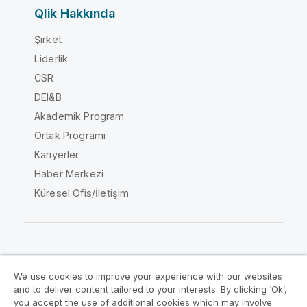
Qlik Hakkında
Şirket
Liderlik
CSR
DEI&B
Akademik Program
Ortak Programı
Kariyerler
Haber Merkezi
Küresel Ofis/İletişim
Qlik Topluluğu
We use cookies to improve your experience with our websites
and to deliver content tailored to your interests. By clicking ‘Ok’,
Yasal sözleşmeler
Ürün Koşulları
you accept the use of additional cookies which may involve