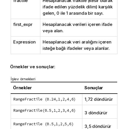
fractile
Hesaplanacak fraktile (kesir olarak
ifade edilen yüzdelik dilim) karşılık
gelen, 0 ile 1 arasında bir sayı.
first_expr
Hesaplanacak verileri içeren ifade
veya alan.
Expression
Hesaplanacak veri aralığını içeren
isteğe bağlı ifadeler veya alanlar.
Örnekler ve sonuçlar:
İşlev örnekleri
Örnekler
Sonuçlar
RangeFractile (0.24,1,2,4,6)
1,72 döndürür
RangeFractile(0.5,1,2,3,4,6)
3 döndürür
RangeFractile (0.5,1,2,5,6)
3,5 döndürür