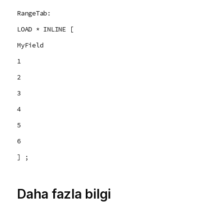
RangeTab:
LOAD * INLINE [
MyField
1
2
3
4
5
6
] ;
Daha fazla bilgi