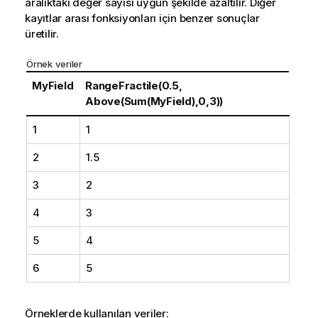
aralıktaki değer sayısı uygun şekilde azaltılır. Diğer
kayıtlar arası fonksiyonları için benzer sonuçlar
üretilir.
Örnek veriler
MyField
RangeFractile(0.5,
Above(Sum(MyField),0,3))
1
1
2
1.5
3
2
4
3
5
4
6
5
Örneklerde kullanılan veriler: