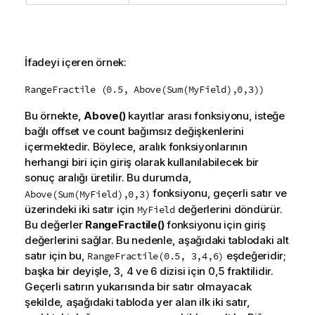
İfadeyi içeren örnek:
RangeFractile (0.5, Above(Sum(MyField),0,3))
Bu örnekte,
Above()
kayıtlar arası fonksiyonu, isteğe
bağlı
offset
ve
count
bağımsız değişkenlerini
içermektedir. Böylece, aralık fonksiyonlarının
herhangi biri için giriş olarak kullanılabilecek bir
sonuç aralığı üretilir. Bu durumda,
fonksiyonu, geçerli satır ve
Above(Sum(MyField),0,3)
üzerindeki iki satır için
değerlerini döndürür.
MyField
Bu değerler
RangeFractile()
fonksiyonu için giriş
değerlerini sağlar. Bu nedenle, aşağıdaki tablodaki alt
satır için bu,
eşdeğeridir;
RangeFractile(0.5, 3,4,6)
başka bir deyişle, 3, 4 ve 6 dizisi için 0,5 fraktilidir.
Geçerli satırın yukarısında bir satır olmayacak
şekilde, aşağıdaki tabloda yer alan ilk iki satır,