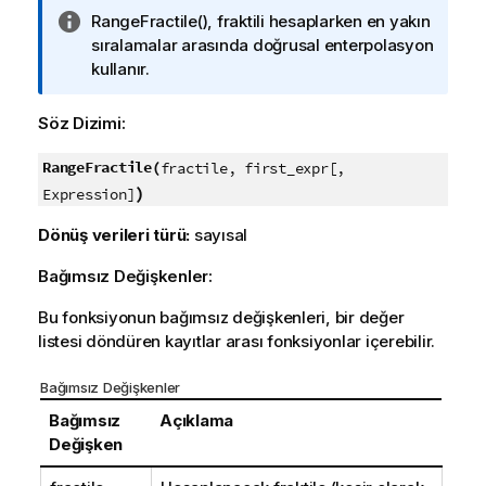
B
RangeFractile()
, fraktili hesaplarken en yakın
i
sıralamalar arasında doğrusal enterpolasyon
l
kullanır.
g
i
Söz Dizimi:
n
o
RangeFractile(
fractile, first_expr[,
t
)
Expression]
u
Dönüş verileri türü:
sayısal
Bağımsız Değişkenler:
Bu fonksiyonun bağımsız değişkenleri, bir değer
listesi döndüren kayıtlar arası fonksiyonlar içerebilir.
Bağımsız Değişkenler
Bağımsız
Açıklama
Değişken