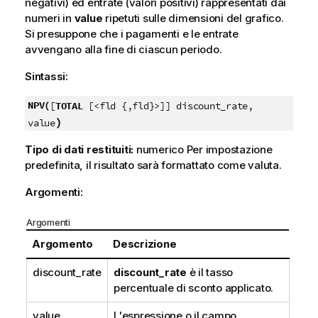
negativi) ed entrate (valori positivi) rappresentati dai
numeri in
value
ripetuti sulle dimensioni del grafico.
Si presuppone che i pagamenti e le entrate
avvengano alla fine di ciascun periodo.
Sintassi:
NPV(
[
TOTAL
[<fld {,fld}>]] discount_rate,
)
value
Tipo di dati restituiti:
numerico Per impostazione
predefinita, il risultato sarà formattato come valuta.
Argomenti:
Argomenti
Argomento
Descrizione
discount_rate
discount_rate
è il tasso
percentuale di sconto applicato.
value
L'espressione o il campo