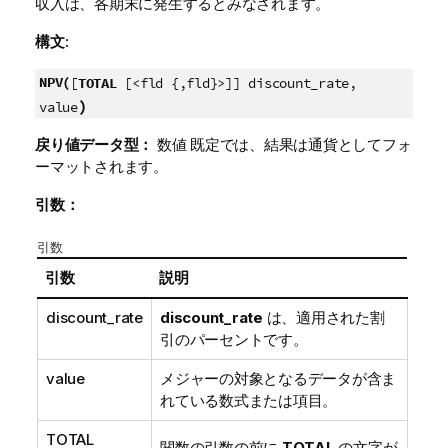
収入は、各期末に発生するとみなされます。
構文:
NPV(
[
TOTAL
[<fld {,fld}>]] discount_rate,
)
value
戻り値データ型：
数値 既定では、結果は通貨としてフォ
ーマットされます。
引数：
引数
引数
説明
discount_rate
discount_rate
は、適用された割
引のパーセントです。
value
メジャーの対象となるデータが含ま
れている数式または項目。
TOTAL
関数の引数の前に
TOTAL
の文字が