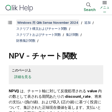
メニュ
Search
ー
Windows 用 Qlik Sense November 2024
追加
スクリプト構文およびチャート関数
スクリプトおよびチャート関数
集計関数
財務集計関数
NPV
- チャート関数
このページ上
詳細を見る
NPV()
は、チャート軸に対して反復処理される
value
内
の数として表される期間あたりの
discount_rate
、将来
の支払い (負の値)、および収入 (正の値) に基づく投資に
ついて、集計された正味現在価値を返します。支払いと