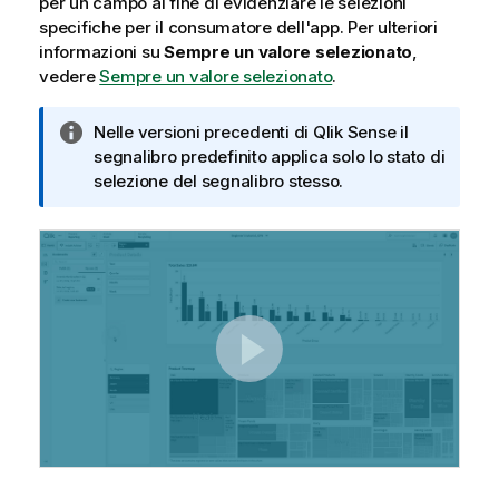
per un campo al fine di evidenziare le selezioni
specifiche per il consumatore dell'app.
Per ulteriori
informazioni su
Sempre un valore selezionato
,
vedere
Sempre un valore selezionato
.
N
Nelle versioni precedenti di
Qlik Sense
il
o
segnalibro predefinito applica solo lo stato di
t
selezione del segnalibro stesso.
a
i
n
f
o
r
m
a
t
i
c
a