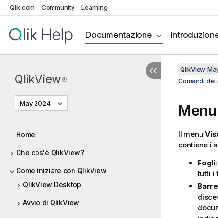
Qlik.com
Community
Learning
Documentazione
Introduzion
QlikView Ma
QlikView
®
Comandi dei
May 2024
Menu 
Il menu
Vis
Home
contiene i 
Che cos'è QlikView?
Fogli
Come iniziare con QlikView
tutti 
QlikView Desktop
Barre
disces
Avvio di QlikView
docu