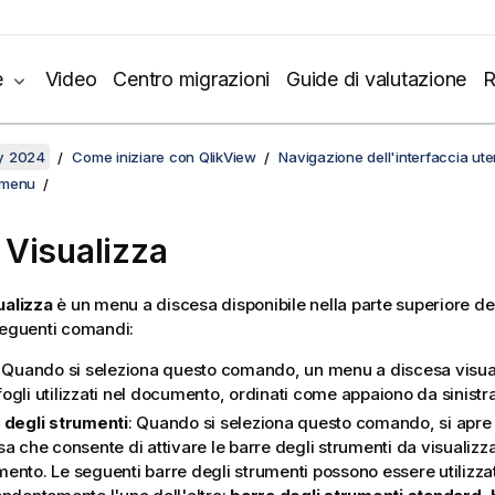
e
Video
Centro migrazioni
Guide di valutazione
R
y 2024
Come iniziare con QlikView
Navigazione dell'interfaccia ute
 menu
Visualizza
ualizza
è un menu a discesa disponibile nella parte superiore d
seguenti comandi:
: Quando si seleziona questo comando, un menu a discesa visual
i fogli utilizzati nel documento, ordinati come appaiono da sinistr
 degli strumenti
: Quando si seleziona questo comando, si apr
a che consente di attivare le barre degli strumenti da visualizza
mento.
Le seguenti barre degli strumenti possono essere utilizza