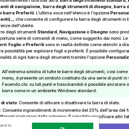
endentemente l'una dall'altra:
barra degli strumenti standard
,
enti di navigazione
,
barra degli strumenti di disegno
,
barra d
e
barra Preferiti
. L'ultima voce nell'elenco è l'opzione
Personal
nti)...
, che consente di configurare la barra degli strumenti in 
enze dell'utente.
rre degli strumenti
Standard
,
Navigazione
e
Disegno
sono pred
portuna serie di comandi di menu, come suggerito dai nomi. Le 
enti
Foglio
e
Preferiti
sono in realtà definite come elenchi a di
ra possibilità per esplorare fogli e preferiti. È possibile configur
nalità di ogni barra degli strumenti tramite l'opzione
Personali
N
All'estrema sinistra di tutte le barre degli strumenti, così come
o
menu, è presente un simbolo costituito da una serie di punti in 
t
Facendo clic su tali punti e trascinandoli è possibile ancorare o 
a
barra come in un ambiente
Windows
standard.
d
 di stato
: Consente di attivare o disattivare la barra di stato.
i
s
m
: Consente ingrandimenti di incremento del 25% dell'area del fo
u
ifferenti risoluzioni dello schermo. È possibile specificare altri fat
g
na
Proprietà foglio: Generale
.
 and to
Ok
g