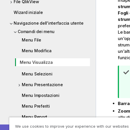
indip
File QlikView
strum
Wizard iniziale
Fogli
strume
Navigazione dell'interfaccia utente
prefer
Comandi dei menu
Le ba
un'op
Menu File
strum
Menu Modifica
un'alt
funzio
Menu Visualizza
Menu Selezioni
Menu Presentazione
Menu Impostazioni
Barra
Menu Preferiti
Zoo
Menu Report
alle d
pagi
We use cookies to improve your experience with our websites
Menu Strumenti