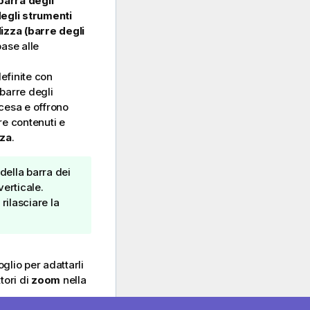
barra degli
egli strumenti
izza (barre degli
base alle
efinite con
barre degli
scesa e offrono
are contenuti e
zza
.
 della barra dei
verticale.
rilasciare la
glio per adattarli
tori di
zoom
nella