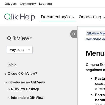
Qlik.com
Community
Learning
Documentação
Onboarding
QlikView Ma
QlikView
®
Comandos d
May 2024
Menu 
O menu
Exi
Início
seguintes 
O que é QlikView?
Past
Introdução ao QlikView
usada
direit
QlikView Desktop
Barra
Iniciando o QlikView
habil