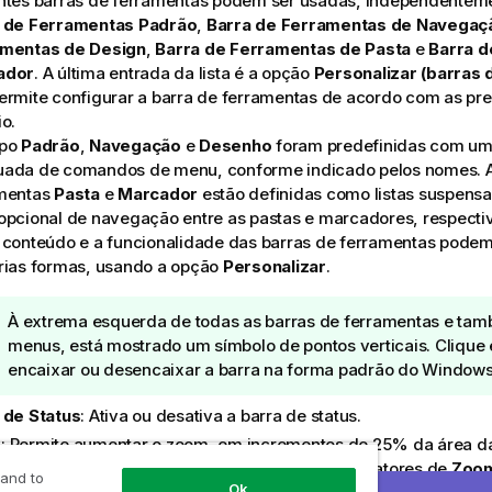
ntes barras de ferramentas podem ser usadas, independenteme
 de Ferramentas Padrão
,
Barra de Ferramentas de Navegaç
mentas de Design
,
Barra de Ferramentas de Pasta
e
Barra d
ador
. A última entrada da lista é a opção
Personalizar (barras 
ermite configurar a barra de ferramentas de acordo com as pre
o.
upo
Padrão
,
Navegação
e
Desenho
foram predefinidas com um
ada de comandos de menu, conforme indicado pelos nomes. A
mentas
Pasta
e
Marcador
estão definidas como listas suspens
opcional de navegação entre as pastas e marcadores, respect
 conteúdo e a funcionalidade das barras de ferramentas podem
rias formas, usando a opção
Personalizar
.
N
À extrema esquerda de todas as barras de ferramentas e tam
o
menus, está mostrado um símbolo de pontos verticais. Clique 
t
encaixar ou desencaixar a barra na forma padrão do
Window
a
 de Status
: Ativa ou desativa a barra de status.
d
e
m
: Permite aumentar o zoom, em incrementos de 25% da área da
d
r ajuste a diferentes resoluções de tela. Outros fatores de
Zoo
 and to
Ok
i