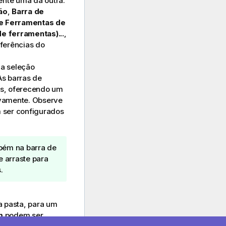
nte uma da outra:
ão
,
Barra de
e Ferramentas de
de ferramentas)...
,
ferências do
a seleção
s barras de
as, oferecendo um
ivamente. Observe
 ser configurados
bém na barra de
e arraste para
s
.
 pasta, para um
m
podem ser