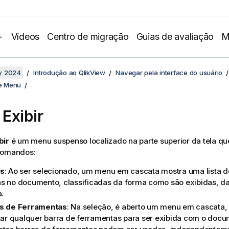
Vídeos
Centro de migração
Guias de avaliação
M
y 2024
Introdução ao QlikView
Navegar pela interface do usuário
e Menu
Exibir
bir
é um menu suspenso localizado na parte superior da tela q
comandos:
as
: Ao ser selecionado, um menu em cascata mostra uma lista d
s no documento, classificadas da forma como são exibidas, d
a.
s de Ferramentas
: Na seleção, é aberto um menu em cascata, 
itar qualquer barra de ferramentas para ser exibida com o doc