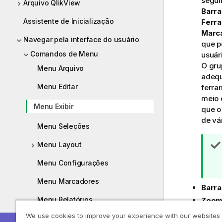
segui
Arquivo QlikView
Barra
Assistente de Inicialização
Ferra
Marc
Navegar pela interface do usuário
que p
Comandos de Menu
usuári
O gr
Menu Arquivo
adequ
Menu Editar
ferra
meio 
Menu Exibir
que o
de vá
Menu Seleções
Menu Layout
Menu Configurações
Menu Marcadores
Barra
Menu Relatórios
Zoo
melho
We use cookies to improve your experience with our websites
Menu Ferramentas