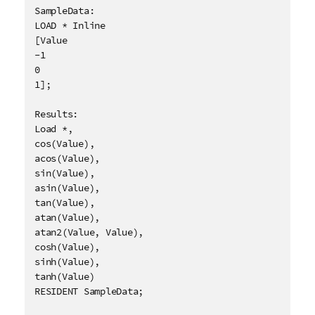
SampleData:

LOAD * Inline

[Value

-1

0

1];

Results:

Load *, 

cos(Value),

acos(Value),

sin(Value),

asin(Value),

tan(Value),

atan(Value),

atan2(Value, Value),

cosh(Value),

sinh(Value),

tanh(Value)

RESIDENT SampleData;
