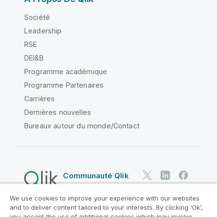
Société
Leadership
RSE
DEI&B
Programme académique
Programme Partenaires
Carrières
Dernières nouvelles
Bureaux autour du monde/Contact
Communauté Qlik
We use cookies to improve your experience with our websites
Contrats juridiques
and to deliver content tailored to your interests. By clicking ‘Ok’,
Conditions d'utilisation des produits
you accept the use of additional cookies which may involve