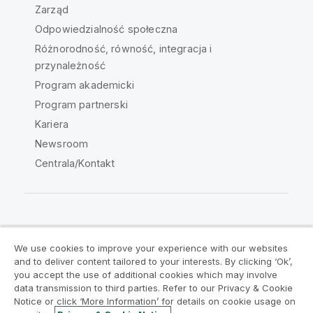
Zarząd
Odpowiedzialność społeczna
Różnorodność, równość, integracja i
przynależność
Program akademicki
Program partnerski
Kariera
Newsroom
Centrala/Kontakt
Społeczność Qlik
We use cookies to improve your experience with our websites
and to deliver content tailored to your interests. By clicking ‘Ok’,
Umowy prawne
Warunki produktu
you accept the use of additional cookies which may involve
data transmission to third parties. Refer to our Privacy & Cookie
Legal Policies
Legal Policies
Notice or click ‘More Information’ for details on cookie usage on
Warunki korzystania
Znaki towarowe