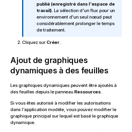
t
publié (enregistré dans l'espace de
e
travail)
. La sélection d'un flux pour un
I
environnement d'un seul nœud peut
n
considérablement prolonger le temps
f
de traitement.
o
Cliquez sur
Créer
.
r
m
a
Ajout de graphiques
t
dynamiques à des feuilles
i
o
n
Les graphiques dynamiques peuvent être ajoutés à
s
des feuilles depuis le panneau
Ressources
.
Si vous êtes autorisé à modifier les autorisations
dans l'application modèle, vous pouvez modifier le
graphique principal sur lequel est basé le graphique
dynamique.