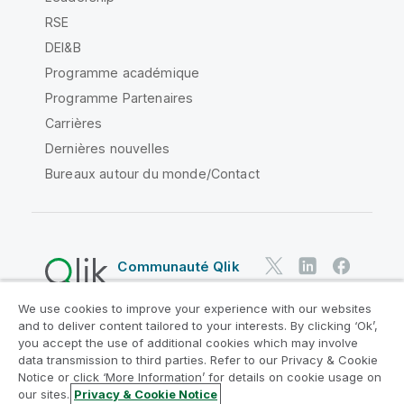
RSE
DEI&B
Programme académique
Programme Partenaires
Carrières
Dernières nouvelles
Bureaux autour du monde/Contact
Communauté Qlik
We use cookies to improve your experience with our websites
Contrats juridiques
and to deliver content tailored to your interests. By clicking ‘Ok’,
Conditions d'utilisation des produits
you accept the use of additional cookies which may involve
data transmission to third parties. Refer to our Privacy & Cookie
Legal Policies
Conditions légales
Notice or click ‘More Information’ for details on cookie usage on
Conditions d'utilisation
Marques
our sites.
Privacy & Cookie Notice