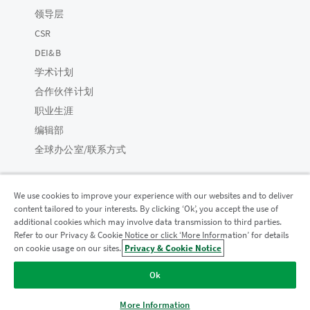
领导层
CSR
DEI&B
学术计划
合作伙伴计划
职业生涯
编辑部
全球办公室/联系方式
We use cookies to improve your experience with our websites and to deliver
content tailored to your interests. By clicking ‘Ok’, you accept the use of
Qlik 社区
additional cookies which may involve data transmission to third parties.
Refer to our Privacy & Cookie Notice or click ‘More Information’ for details
on cookie usage on our sites.
Privacy & Cookie Notice
法律协议
产品条款
Legal Policies
法律条规
Ok
使用条款
商标
Do Not Share My Info
版权所有 © 1993-2026 QlikTech International AB。保留所有权利。
More Information