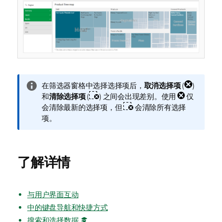
信
在筛选器窗格中选择选择项后，
取消选择项
(
)
息
和
清除选择项
(
) 之间会出现差别。使用
仅
注
会清除最新的选择项，但
会清除所有选择
释
项。
了解详情
与用户界面互动
中的键盘导航和快捷方式
搜索和选择数据