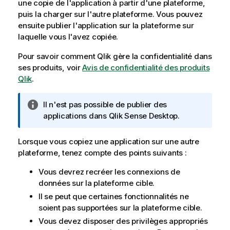
une copie de l'application à partir d'une plateforme,
puis la charger sur l'autre plateforme. Vous pouvez
ensuite publier l'application sur la plateforme sur
laquelle vous l'avez copiée.
Pour savoir comment
Qlik
gère la confidentialité dans
ses produits, voir
Avis de confidentialité des produits
Qlik
.
N
Il n'est pas possible de publier des
o
applications dans
Qlik Sense Desktop
.
t
e
Lorsque vous copiez une application sur une autre
I
plateforme, tenez compte des points suivants :
n
Vous devrez recréer les connexions de
f
données sur la plateforme cible.
o
r
Il se peut que certaines fonctionnalités ne
m
soient pas supportées sur la plateforme cible.
a
Vous devez disposer des privilèges appropriés
t