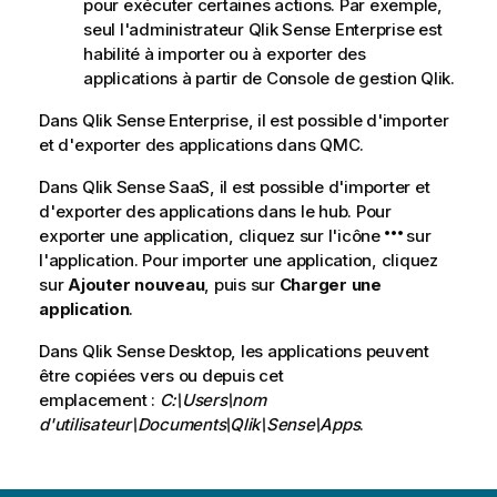
pour exécuter certaines actions. Par exemple,
i
seul l'administrateur
Qlik Sense Enterprise
est
o
habilité à importer ou à exporter des
n
applications à partir de
Console de gestion Qlik
.
s
Dans
Qlik Sense Enterprise
, il est possible d'importer
et d'exporter des applications dans
QMC
.
Dans
Qlik Sense SaaS
, il est possible d'importer et
d'exporter des applications dans le hub. Pour
exporter une application, cliquez sur l'icône
sur
l'application. Pour importer une application, cliquez
sur
Ajouter nouveau
, puis sur
Charger une
application
.
Dans
Qlik Sense Desktop
, les applications peuvent
être copiées vers ou depuis cet
emplacement :
C:\Users\
nom
d'utilisateur
\Documents\Qlik\Sense\Apps
.