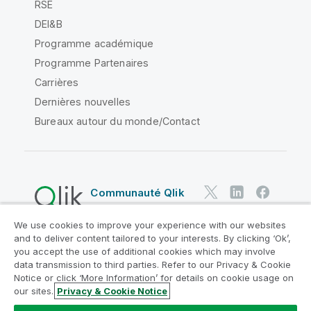
RSE
DEI&B
Programme académique
Programme Partenaires
Carrières
Dernières nouvelles
Bureaux autour du monde/Contact
Communauté Qlik
We use cookies to improve your experience with our websites
Contrats juridiques
and to deliver content tailored to your interests. By clicking ‘Ok’,
Conditions d'utilisation des produits
you accept the use of additional cookies which may involve
data transmission to third parties. Refer to our Privacy & Cookie
Legal Policies
Conditions légales
Notice or click ‘More Information’ for details on cookie usage on
Conditions d'utilisation
Marques
our sites.
Privacy & Cookie Notice
Do Not Share My Info