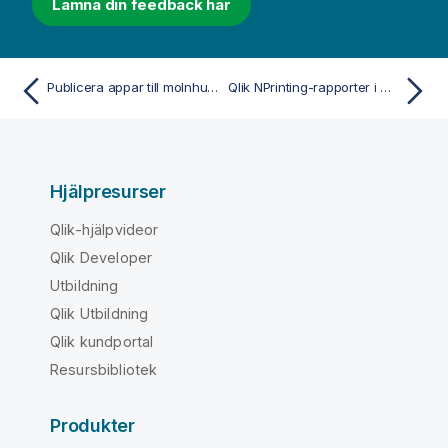
Lämna din feedback här
Publicera appar till molnhubbar med taggar.
Qlik NPrinting-rapporter i Qlik Sense
Hjälpresurser
Qlik-hjälpvideor
Qlik Developer
Utbildning
Qlik Utbildning
Qlik kundportal
Resursbibliotek
Produkter