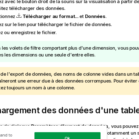
z avec le bouton droit de la souris sur la visualisation à partir d
itez télécharger des données.
tionnez
Télécharger au format...
et
Données
.
z sur le lien pour télécharger le fichier de données.
 ou enregistrez le fichier.
 les volets de filtre comportant plus d'une dimension, vous pou
es les dimensions ou une seule d'entre elles.
 de l'export de données, des noms de colonne vides dans un ta
aîneront une erreur due à des données corrompues. Pour éviter c
tez toujours un nom à une colonne.
hargement des données d'une tabl
te de dialogue
Paramètres d'export de données
, vous pouvez
 un formatage de table amélioré à votre export, notamment un st
 and to
Ok