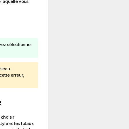
e laquelle vous
vez sélectionner
bleau
ette erreur,
e
 choisir
yle et les totaux