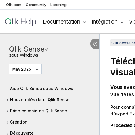
Qlik.com
Community
Learning
Documentation
Intégration
Vi
Qlik Sense 
Qlik Sense
®
sous
Windows
Téléc
May 2025
visua
Vous avez 
Aide Qlik Sense sous Windows
vue de les
Nouveautés dans Qlik Sense
Pour connaî
Prise en main de Qlik Sense
d'export
Ex
Création
Procédez c
Découverte