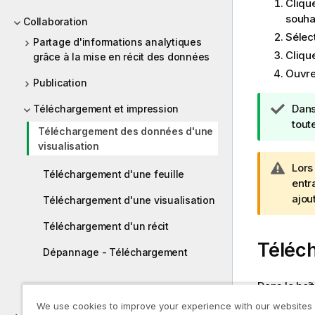
Clique
souha
Collaboration
Sélec
Partage d'informations analytiques
Clique
grâce à la mise en récit des données
Ouvrez
Publication
N
Dans
Téléchargement et impression
o
tout
Téléchargement des données d'une
t
visualisation
e
N
Lors
C
Téléchargement d'une feuille
o
entr
o
t
ajou
Téléchargement d'une visualisation
n
e
s
Téléchargement d'un récit
A
e
Téléc
v
i
Dépannage - Téléchargement
e
l
r
Dans la boî
Aide aux développeurs
t
d'appliquer
We use cookies to improve your experience with our websites
i