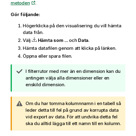
metoden
.
Gör följande:
Högerklicka på den visualisering du vill hämta
data från.
Välj
Hämta som ...
och
Data
.
Hämta datafilen genom att klicka på länken.
Öppna eller spara filen.
A
I filterrutor med mer än en dimension kan du
n
antingen välja alla dimensioner eller en
t
enskild dimension.
e
c
A
Om du har tomma kolumnnamn i en tabell så
k
n
leder detta till fel på grund av korrupta data
n
t
vid export av data. För att undvika detta fel
i
e
ska du alltid lägga till ett namn till en kolumn.
n
c
g