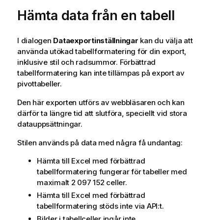
k
o
Hämta data från en tabell
n
m
i
t
n
i
I dialogen
Dataexportinställningar
kan du välja att
g
p
använda utökad tabellformatering för din export,
o
s
inklusive stil och radsummor. Förbättrad
m
tabellformatering kan inte tillämpas på export av
v
pivottabeller.
a
r
Den här exporten utförs av webbläsaren och kan
n
därför ta längre tid att slutföra, speciellt vid stora
i
datauppsättningar.
n
g
Stilen används på data med några få undantag:
Hämta till
Excel
med förbättrad
tabellformatering fungerar för tabeller med
maximalt 2 097 152 celler.
Hämta till
Excel
med förbättrad
tabellformatering stöds inte via API:t.
Bilder i tabellceller ingår inte.