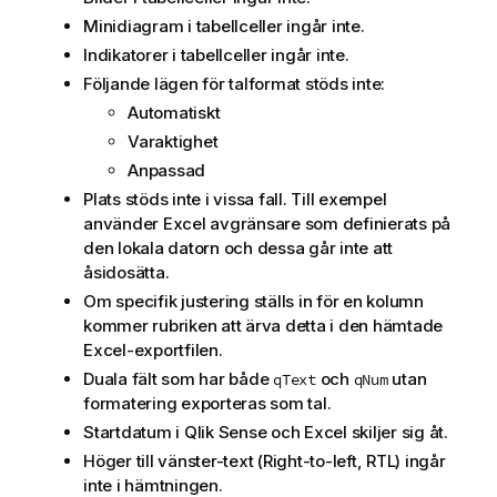
Minidiagram i tabellceller ingår inte.
Indikatorer i tabellceller ingår inte.
Följande lägen för talformat stöds inte:
Automatiskt
Varaktighet
Anpassad
Plats stöds inte i vissa fall. Till exempel
använder
Excel
avgränsare som definierats på
den lokala datorn och dessa går inte att
åsidosätta.
Om specifik justering ställs in för en kolumn
kommer rubriken att ärva detta i den hämtade
Excel
-exportfilen.
Duala fält som har både
och
utan
qText
qNum
formatering exporteras som tal.
Startdatum i
Qlik Sense
och
Excel
skiljer sig åt.
Höger till vänster-text (Right-to-left, RTL) ingår
inte i hämtningen.