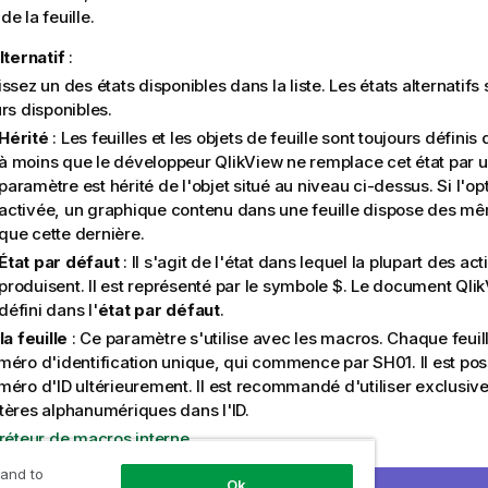
de la feuille.
lternatif
:
ssez un des états disponibles dans la liste. Les états alternatifs
rs disponibles.
Hérité
: Les feuilles et les objets de feuille sont toujours définis
à moins que le développeur QlikView ne remplace cet état par u
paramètre est hérité de l'objet situé au niveau ci-dessus. Si l'opt
activée, un graphique contenu dans une feuille dispose des m
que cette dernière.
État par défaut
: Il s'agit de l'état dans lequel la plupart des ac
produisent. Il est représenté par le symbole $. Le document Qlik
défini dans l'
état par défaut
.
la feuille
: Ce paramètre s'utilise avec les macros. Chaque feuille
méro d'identification unique, qui commence par SH01. Il est pos
méro d'ID ultérieurement. Il est recommandé d'utiliser exclusi
tères alphanumériques dans l'ID.
préteur de macros interne
 and to
oupe
Afficher la feuille
, il est possible de spécifier une conditio
Ok