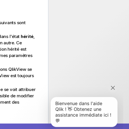
 suivants sont
 dans l'état
hérité
,
n autre. Ce
ion hérité est
êmes paramètres
tions QlikView se
View est toujours
 se voit attribuer
sible de modifier
vement des
n pour l'affichage