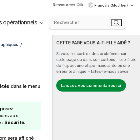
Ressources Qlik
Français (Modifier)
s opérationnels
CETTE PAGE VOUS A-T-ELLE AIDÉ ?
raphiques
Si vous rencontrez des problèmes sur
cette page ou dans son contenu – une faute
de frappe, une étape manquante ou une
erreur technique – faites-le-nous savoir.
Laissez vos commentaires ici
étés
dans le menu
sposez
ions aux
e : Sécurité
.
nom sera affiché