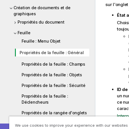
o
sur l'onglet 
Création de documents et de
n
graphiques
État a
s
e
Propriétés du document
Choisi
i
toujou
Feuille
l
Feuille : Menu Objet
Propriétés de la feuille : Général
Propriétés de la feuille : Champs
Propriétés de la feuille : Objets
Propriétés de la feuille : Sécurité
ID de 
un nu
Propriétés de la feuille :
ce nu
Déclencheurs
carac
Propriétés de la rangée d'onglets
Inter
We use cookies to improve your experience with our websites
Assistant Graphique instantané
Dans le gr