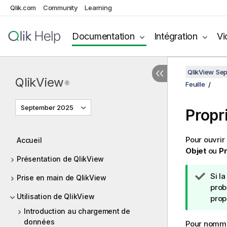
Qlik.com
Community
Learning
Documentation
Intégration
Vi
QlikView Se
QlikView
®
Feuille
September 2025
Propri
Pour ouvrir
Accueil
Objet
ou
Pr
Présentation de QlikView
N
Si 
Prise en main de QlikView
o
prob
Utilisation de QlikView
t
prop
e
Introduction au chargement de
C
données
Pour nommer