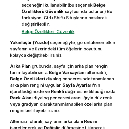
seçeneğini kullanabilir (bu seçenek
Belge
Özellikleri: Güvenlik
sayfasında bulunur.) Bu
fonksiyon, Ctrl+Shift+S tuşlarına basılarak
değiştirilebilir.
Belge Özellikleri: Güvenlik
Yakınlaştır (Yüzde)
seçeneğiyle, görüntülenen etkin
sayfanın ve üzerindeki tüm öğelerin boyutunu
kolayca değiştirebilirsiniz.
Arka Plan
grubunda, sayfa için arka plan rengini
tanımlayabilirsiniz.
Belge Varsayılanı
alternatifi,
Belge Özellikleri
diyalog penceresinde tanımlanan
arka plan rengini uygular.
Sayfa Ayarları
'nın
işaretlediğinizde ve
Renkli
düğmesine tıkladığınızda,
Renk Alanı
diyalog penceresi aracılığıyla düz renk
veya gradyan olarak tanımlanabilen özel arka plan
rengini belirleyebilirsiniz.
Alternatif olarak, sayfanın arka planı
Resim
işaretlenerek ve
Değiştir
düğmesine tıklanarak