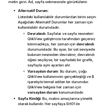
o
metin girin. Ad, sayfa sekmesinde görüntülenir.
t
Alternatif Durum
:
u
Listedeki kullanılabilir durumlardan birini seçin.
Aşağıdaki Alternatif Durumlar her zaman için
kullanılabilir durumdadır.
Devralındı
: Sayfalar ve sayfa nesneleri
QlikView geliştiricisi tarafından geçersiz
kılınmadıkça, her zaman için
devralındı
durumundadır. Bu ayar, bir üst seviyede
bulunan nesneden devralınır; devralındı
öğesi seçiliyse, bir sayfadaki bir grafik,
sayfayla aynı ayarları alır.
Varsayılan durum
: Bu durum, çoğu
QlikView kullanımının gerçekleştiği ve $
işaretiyle temsil edilen bir durumdur.
QlikView belgesi her zaman için
varsayılan durum
konumundadır.
Sayfa Kimliği
: Bu, makro amaçlarına yönelik
olarak kullanılır. Her sayfaya SH01 ile