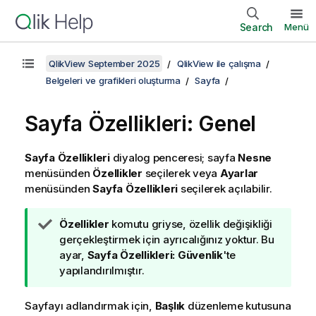
Search
Menü
QlikView September 2025
QlikView ile çalışma
Belgeleri ve grafikleri oluşturma
Sayfa
Sayfa Özellikleri: Genel
Sayfa Özellikleri
diyalog penceresi; sayfa
Nesne
menüsünden
Özellikler
seçilerek veya
Ayarlar
menüsünden
Sayfa Özellikleri
seçilerek açılabilir.
İ
Özellikler
komutu griyse, özellik değişikliği
p
gerçekleştirmek için ayrıcalığınız yoktur. Bu
u
ayar,
Sayfa Özellikleri: Güvenlik
'te
c
yapılandırılmıştır.
u
n
Sayfayı adlandırmak için,
Başlık
düzenleme kutusuna