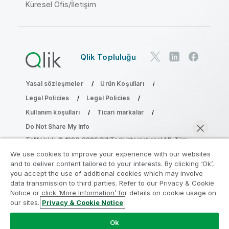
Küresel Ofis/İletişim
Qlik Topluluğu
Yasal sözleşmeler
Ürün Koşulları
Legal Policies
Legal Policies
Kullanım koşulları
Ticari markalar
Do Not Share My Info
Telif Hakkı © 1993-2026 QlikTech International AB. Tüm
hakları saklıdır.
We use cookies to improve your experience with our websites
and to deliver content tailored to your interests. By clicking ‘Ok’,
you accept the use of additional cookies which may involve
data transmission to third parties. Refer to our Privacy & Cookie
Analiz Modernleştirme Programına katılın
Notice or click ‘More Information’ for details on cookie usage on
our sites.
Privacy & Cookie Notice
Analiz Modernleştirme Programı ile değerli QlikView
Şimdi sohbet et
uygulamalarınızı ödün vermeden modernleştirin.
Bize
Ok