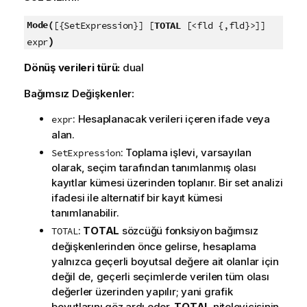
Mode(
[{SetExpression}] [
TOTAL
[<fld {,fld}>]]
)
expr
Dönüş verileri türü:
dual
Bağımsız Değişkenler:
: Hesaplanacak verileri içeren ifade veya
expr
alan.
: Toplama işlevi, varsayılan
SetExpression
olarak, seçim tarafından tanımlanmış olası
kayıtlar kümesi üzerinden toplanır. Bir set analizi
ifadesi ile alternatif bir kayıt kümesi
tanımlanabilir.
:
TOTAL
sözcüğü fonksiyon bağımsız
TOTAL
değişkenlerinden önce gelirse, hesaplama
yalnızca geçerli boyutsal değere ait olanlar için
değil de, geçerli seçimlerde verilen tüm olası
değerler üzerinden yapılır; yani grafik
boyutlarını göz ardı eder.
TOTAL
niteleyicisinin