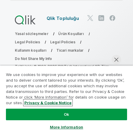
Qlik Topluluğu
Yasal sözleşmeler
Ürün Koşulları
Legal Policies
Legal Policies
Kullanım koşulları
Ticari markalar
Do Not Share My Info
Telif Hakkı © 1993-2026 QlikTech International AB. Tüm
hakları saklıdır.
We use cookies to improve your experience with our websites
and to deliver content tailored to your interests. By clicking ‘Ok’,
you accept the use of additional cookies which may involve
data transmission to third parties. Refer to our Privacy & Cookie
Analiz Modernleştirme Programına katılın
Notice or click ‘More Information’ for details on cookie usage on
our sites.
Privacy & Cookie Notice
Analiz Modernleştirme Programı ile değerli QlikView
Şimdi sohbet et
uygulamalarınızı ödün vermeden modernleştirin.
Bize
Ok
ulaşmak
ve daha fazla bilgi almak için buraya tıklayın:
ampquestions@qlik.com
More Information