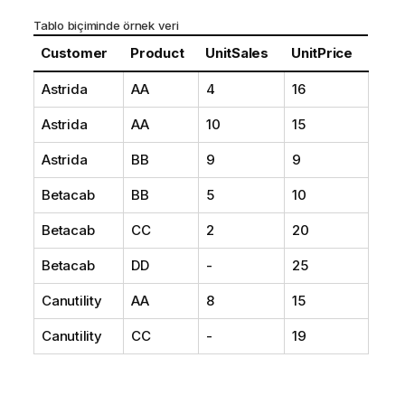
Tablo biçiminde örnek veri
Customer
Product
UnitSales
UnitPrice
Astrida
AA
4
16
Astrida
AA
10
15
Astrida
BB
9
9
Betacab
BB
5
10
Betacab
CC
2
20
Betacab
DD
-
25
Canutility
AA
8
15
Canutility
CC
-
19