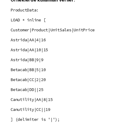
ProductData:
LOAD * inline [
Customer|Product|UnitSales|UnitPrice
Astrida|AA|4|16
Astrida|AA|10|15
Astrida|BB|9|9
Betacab|BB|5|10
Betacab|CC|2|20
Betacab|DD||25
Canutility|AA|8|15
Canutility|CC||19
] (delimiter is '|');