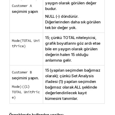
yaygın olarak görülen değer
Customer A
budur.
seçimini yapın
NULL
(-) döndürür.
Diğerlerinden daha sık görülen
tek bir değer yok.
15; çünkü
TOTAL
niteleyicisi,
Mode(TOTAL Uni
grafik boyutlarını göz ardı etse
tPrice)
bile en yaygın olarak görülen
değerin halen 15 olduğu
anlamına gelir.
15 (yapılan seçimden bağımsız
Customer B
olarak); çünkü
Set Analysis
seçimini yapın.
ifadesi {1} yapılan seçimden
Mode)({1}
bağımsız olarak
ALL
şeklinde
TOTAL UnitPric
değerlendirilecek kayıt
e)
kümesini tanımlar.
Örneklerde kullanılan veriler: