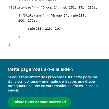
o
if(StateName() = 'Group 1', rgb(152, 171, 206),
n
if(StateName() = 'Group 2', rgb(187,
s
200, 179),
rgb(210, 210, 210)
)
)
Cette page vous a-t-elle aidé ?
Si vous rencontrez des problèmes sur cette page ou
dans son contenu – une faute de frappe, une étape
manquante ou une erreur technique – faites-le-nous
savoir.
Laissez vos commentaires ici