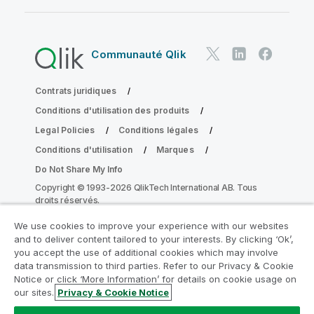
Communauté Qlik
Contrats juridiques
Conditions d'utilisation des produits
Legal Policies
Conditions légales
Conditions d'utilisation
Marques
Do Not Share My Info
Copyright © 1993-2026 QlikTech International AB. Tous
droits réservés.
We use cookies to improve your experience with our websites
and to deliver content tailored to your interests. By clicking ‘Ok’,
Rejoignez le Programme de
you accept the use of additional cookies which may involve
data transmission to third parties. Refer to our Privacy & Cookie
modernisation analytique
Notice or click ‘More Information’ for details on cookie usage on
our sites.
Privacy & Cookie Notice
Modernisez votre système sans compromettre vos
précieuses applications QlikView grâce au Programme