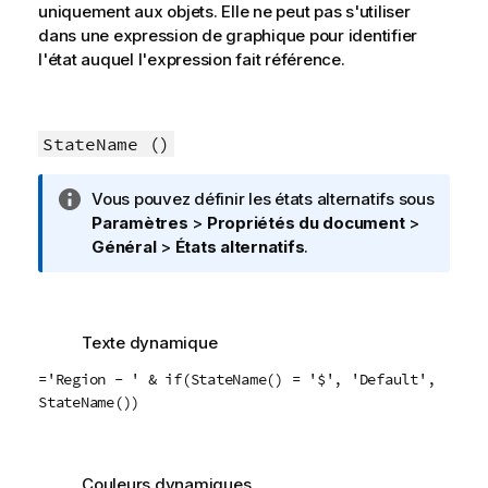
uniquement aux objets. Elle ne peut pas s'utiliser
dans une expression de graphique pour identifier
l'état auquel l'expression fait référence.
StateName ()
N
Vous pouvez définir les états alternatifs sous
o
Paramètres
>
Propriétés du document
>
t
Général
>
États alternatifs
.
e
I
n
Texte dynamique
f
o
='Region - ' & if(StateName() = '$', 'Default',
r
StateName())
m
a
t
Couleurs dynamiques
i