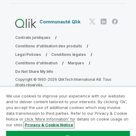
Communauté Qlik
Contrats juridiques
Conditions d'utilisation des produits
Legal Policies
Conditions légales
Conditions d'utilisation
Marques
Do Not Share My Info
Copyright © 1993-2026 QlikTech International AB. Tous
droits réservés.
We use cookies to improve your experience with our websites
and to deliver content tailored to your interests. By clicking ‘Ok’,
Rejoignez le Programme de
you accept the use of additional cookies which may involve
data transmission to third parties. Refer to our Privacy & Cookie
modernisation analytique
Notice or click ‘More Information’ for details on cookie usage on
our sites.
Privacy & Cookie Notice
Modernisez votre système sans compromettre vos
précieuses applications QlikView grâce au Programme