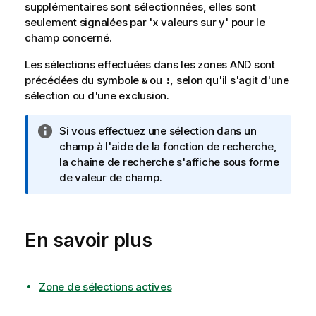
supplémentaires sont sélectionnées, elles sont
seulement signalées par 'x valeurs sur y' pour le
champ concerné.
Les sélections effectuées dans les zones AND sont
précédées du symbole
ou
, selon qu'il s'agit d'une
&
!
sélection ou d'une exclusion.
N
Si vous effectuez une sélection dans un
o
champ à l'aide de la fonction de recherche,
t
la chaîne de recherche s'affiche sous forme
e
de valeur de champ.
I
n
f
En savoir plus
o
r
m
a
Zone de sélections actives
t