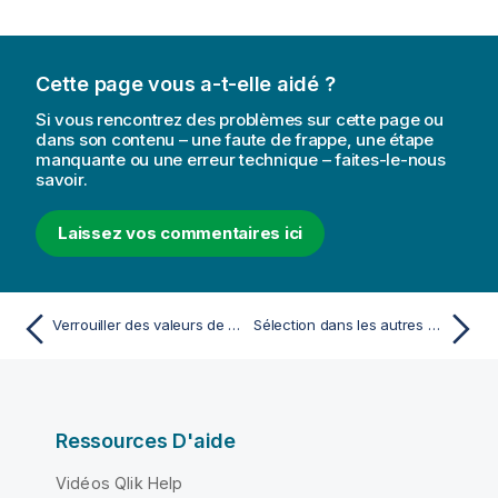
i
o
n
s
Cette page vous a-t-elle aidé ?
Si vous rencontrez des problèmes sur cette page ou
dans son contenu – une faute de frappe, une étape
manquante ou une erreur technique – faites-le-nous
savoir.
Laissez vos commentaires ici
Verrouiller des valeurs de champs sélectionnées
Sélection dans les autres objets
Ressources D'aide
Vidéos Qlik Help