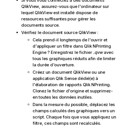
Si vous vous connectez à des documents
QlikView
, assurez-vous que l'ordinateur sur
lequel
QlikView
est installé dispose de
ressources suffisantes pour gérer les
documents source.
Vérifiez le document source
QlikView
:
Cela prend-il longtemps de l'ouvrir et
d'appliquer un filtre dans
Qlik NPrinting
Engine
? Enregistrez le fichier
.qvw
avec
tous les graphiques réduits afin de limiter
la durée d'ouverture.
Créez un document
QlikView
ou une
application
Qlik Sense
dédié(e) à
l'élaboration de rapports
Qlik NPrinting
.
Clonez le fichier d'origine et supprimez-
en toutes les données inutiles.
Dans la mesure du possible, déplacez les
champs calculés des graphiques vers un
script. Chaque fois que vous appliquez un
filtre, ces champs sont recalculés.