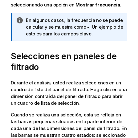
seleccionando una opción en
Mostrar frecuencia
.
N
En algunos casos, la frecuencia no se puede
o
calcular y se muestra como
-
. Un ejemplo de
t
esto es para los campos clave.
a
i
Selecciones en paneles de
n
f
filtrado
o
r
m
Durante el análisis, usted realiza selecciones en un
a
cuadro de lista del panel de filtrado. Haga clic en una
t
dimensión contraída del panel de filtrado para abrir
i
un cuadro de lista de selección.
v
Cuando se realiza una selección, esta se refleja en
a
las barras pequeñas situadas en la parte inferior de
cada una de las dimensiones del panel de filtrado. En
las barras se muestran cuatro estados: seleccionado