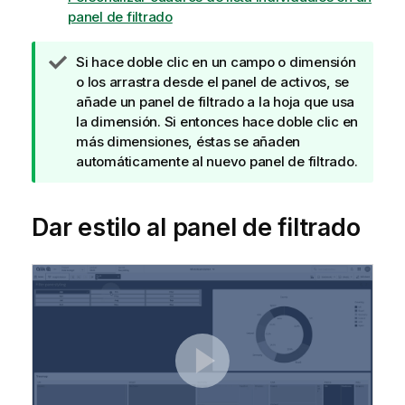
panel de filtrado
N
Si hace doble clic en un campo o dimensión
o
o los arrastra desde el panel de activos, se
t
añade un panel de filtrado a la hoja que usa
a
la dimensión. Si entonces hace doble clic en
d
más dimensiones, éstas se añaden
e
automáticamente al nuevo panel de filtrado.
s
u
Dar estilo al panel de filtrado
g
e
r
e
n
c
i
a