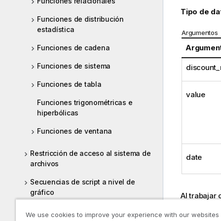
Funciones relacionales
Tipo de da
Funciones de distribución
estadística
Argumentos
Argumen
Funciones de cadena
Funciones de sistema
discount_
Funciones de tabla
value
Funciones trigonométricas e
hiperbólicas
Funciones de ventana
Restricción de acceso al sistema de
date
archivos
Secuencias de script a nivel de
gráfico
Al trabajar 
Funciones y sentencias de QlikView
Los v
We use cookies to improve your experience with our websites
no admitidas en Qlik Sense