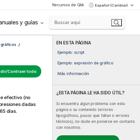
Recursos de Qlik
Español (Cambiar)
nuales y guías
EN ESTA PÁGINA
 gráficos
Ejemplo: script
Ejemplo: expresión de gráfico
dir/Contraer todo
Más información
¿ESTA PÁGINA LE HA SIDO ÚTIL?
e efectivo (no
Si encuentra algún problema con esta
xpresiones dadas
página o su contenido (errores
65 días.
tipográficos, pasos que faltan o errores
técnicos), no dude en ponerse en contacto
con nosotros.