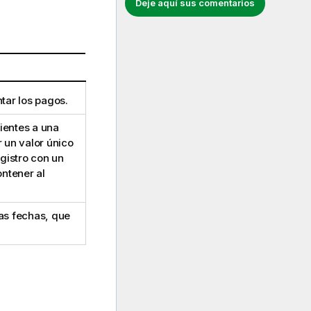
Deje aquí sus comentarios
tar los pagos.
dientes a una
 un valor único
gistro con un
ontener al
as fechas, que