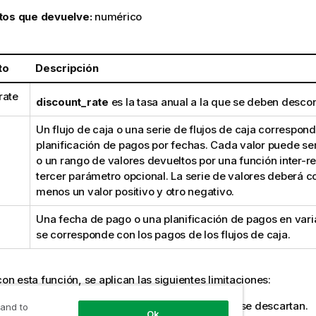
tos que devuelve:
numérico
to
Descripción
rate
discount_rate
es la tasa anual a la que se deben descon
Un flujo de caja o una serie de flujos de caja correspon
planificación de pagos por fechas. Cada valor puede ser
o un rango de valores devueltos por una función inter-re
tercer parámetro opcional. La serie de valores deberá c
menos un valor positivo y otro negativo.
Una fecha de pago o una planificación de pagos en vari
se corresponde con los pagos de los flujos de caja.
con esta función, se aplican las siguientes limitaciones:
alores de texto, valores
NULL
y valores perdidos se descartan.
 and to
Ok