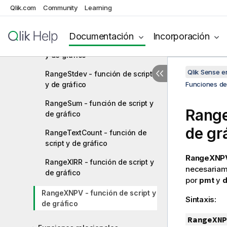
Qlik.com
Community
Learning
RangeOnly - función de script y
de gráfico
Documentación
Incorporación
RangeSkew - función de script
y de gráfico
Qlik Sense 
RangeStdev - función de script
y de gráfico
Funciones de 
RangeSum - función de script y
Range
de gráfico
de gr
RangeTextCount - función de
script y de gráfico
RangeXNPV
RangeXIRR - función de script y
necesariam
de gráfico
por
pmt
y
d
RangeXNPV - función de script y
Sintaxis:
de gráfico
RangeXNP