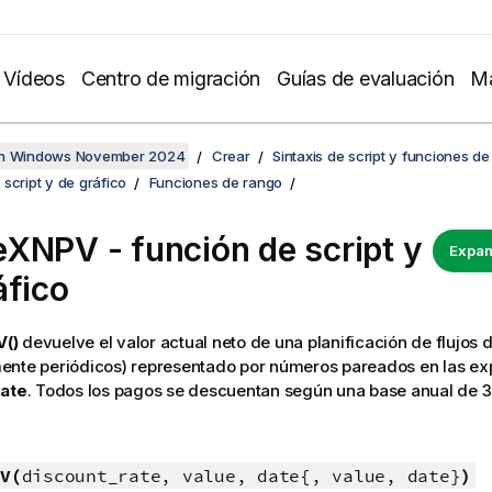
Vídeos
Centro de migración
Guías de evaluación
Ma
en Windows November 2024
Crear
Sintaxis de script y funciones de
script y de gráfico
Funciones de rango
XNPV - función de script y
Expan
áfico
()
devuelve el valor actual neto de una planificación de flujos d
ente periódicos) representado por números pareados en las e
ate
. Todos los pagos se descuentan según una base anual de 3
V(
discount_rate, value, date{, value, date}
)