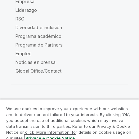
Empresa
Liderazgo
RSC
Diversidad e inclusión
Programa académico
Programa de Partners
Empleo
Noticias en prensa
Global Office/Contact
Qlik Community
We use cookies to improve your experience with our websites
and to deliver content tailored to your interests. By clicking ‘Ok’,
Acuerdos legales
Condiciones del producto
you accept the use of additional cookies which may involve
data transmission to third parties. Refer to our Privacy & Cookie
Legal Policies
Política legal
Notice or click ‘More Information’ for details on cookie usage on
Condiciones de uso
Marcas comerciales
our sites.
Privacy & Cookie Notice