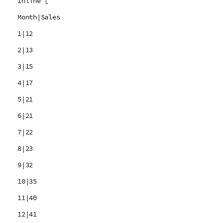
Inline [
Month|Sales
1|12
2|13
3|15
4|17
5|21
6|21
7|22
8|23
9|32
10|35
11|40
12|41