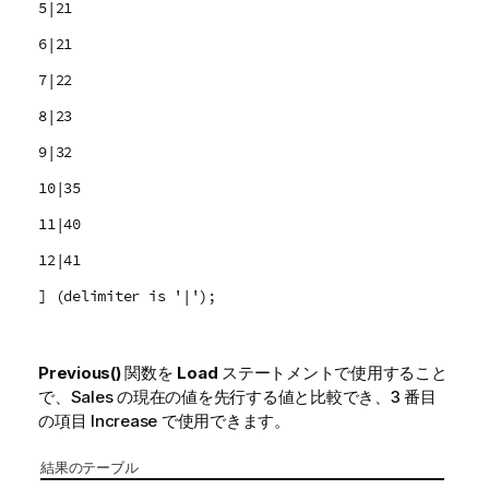
5|21
6|21
7|22
8|23
9|32
10|35
11|40
12|41
] (delimiter is '|');
Previous()
関数を
Load
ステートメントで使用すること
で、
Sales
の現在の値を先行する値と比較でき、3 番目
の項目
Increase
で使用できます。
結果のテーブル