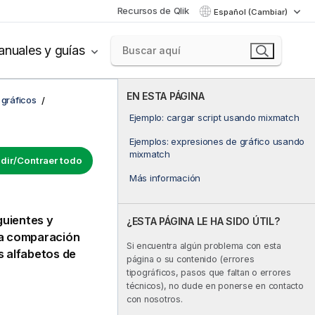
Recursos de Qlik
Español (Cambiar)
nuales y guías
EN ESTA PÁGINA
 gráficos
Ejemplo: cargar script usando mixmatch
Ejemplos: expresiones de gráfico usando
mixmatch
dir/Contraer todo
Más información
guientes y
¿ESTA PÁGINA LE HA SIDO ÚTIL?
La comparación
Si encuentra algún problema con esta
s alfabetos de
página o su contenido (errores
tipográficos, pasos que faltan o errores
técnicos), no dude en ponerse en contacto
con nosotros.