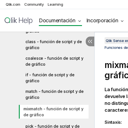
Qlik.com
Community
Learning
Funciones de color
Funciones condicionales
Documentación
Incorporación
alt - función de script y de
gráfico
Qlik Sense 
class - función de script y de
gráfico
Funciones de 
coalesce - función de script y
mixma
de gráfico
gráfi
if - función de script y de
gráfico
La funció
match - función de script y de
devuelve l
gráfico
no disting
mixmatch - función de script y
caractere
de gráfico
Sintaxis:
pick - función de script y de