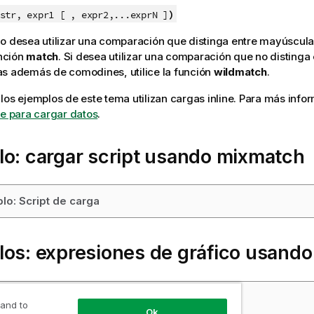
)
tr, expr1 [ , expr2,...exprN ]
o desea utilizar una comparación que distinga entre mayúscula
unción
match
. Si desea utilizar una comparación que no disting
s además de comodines, utilice la función
wildmatch
.
los ejemplos de este tema utilizan cargas inline. Para más inf
ne para cargar datos
.
o: cargar script usando
mixmatch
lo: Script de carga
los: expresiones de gráfico usand
los: Expresiones de gráfico
 and to
Ok