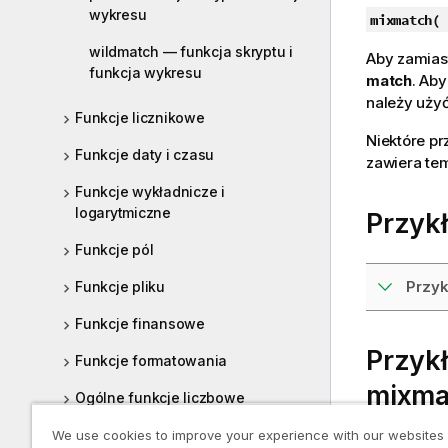
wykresu
mixmatch(
s
wildmatch — funkcja skryptu i
Aby zamiast
funkcja wykresu
match
. Ab
należy użyć
Funkcje licznikowe
Niektóre p
Funkcje daty i czasu
zawiera te
Funkcje wykładnicze i
logarytmiczne
Przyk
Funkcje pól
Przyk
Funkcje pliku
Funkcje finansowe
Przyk
Funkcje formatowania
mixma
Ogólne funkcje liczbowe
Funkcje geoprzestrzenne
We use cookies to improve your experience with our websites