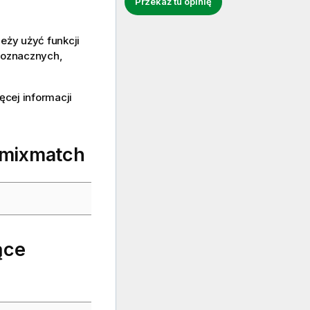
Przekaż tu opinię
eży użyć funkcji
eloznacznych,
cej informacji
mixmatch
ące