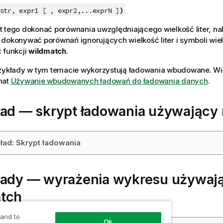
)
tr, expr1 [ , expr2,...exprN ]
 tego dokonać porównania uwzględniającego wielkość liter, nal
y dokonywać porównań ignorujących wielkość liter i symboli wi
 funkcji
wildmatch
.
rzykłady w tym temacie wykorzystują ładowania wbudowane. Wię
mat
Używanie wbudowanych ładowań do ładowania danych
.
ład — skrypt ładowania używający
ład: Skrypt ładowania
łady — wyrażenia wykresu używaj
tch
 and to
Ok