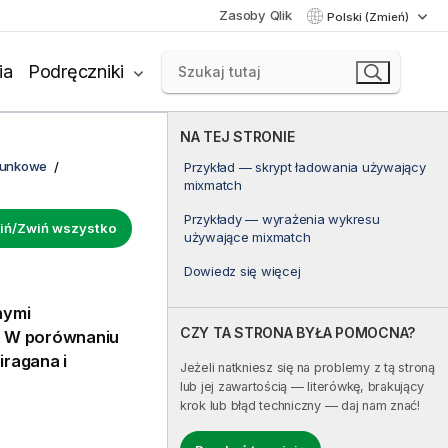
Zasoby Qlik
Polski (Zmień)
ia
Podręczniki
NA TEJ STRONIE
runkowe
Przykład — skrypt ładowania używający
mixmatch
Przykłady — wyrażenia wykresu
iń/Zwiń wszystko
używające mixmatch
Dowiedz się więcej
nymi
CZY TA STRONA BYŁA POMOCNA?
. W porównaniu
iragana i
Jeżeli natkniesz się na problemy z tą stroną
lub jej zawartością — literówkę, brakujący
krok lub błąd techniczny — daj nam znać!