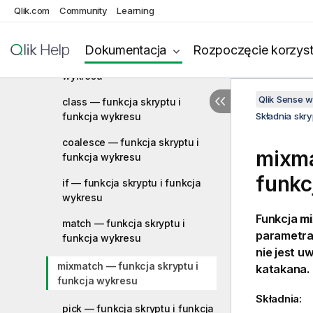
Qlik.com
Community
Learning
Funkcje koloru
Funkcje warunkowe
Dokumentacja
Rozpoczęcie korzyst
alt — funkcja skryptu i funkcja
wykresu
Qlik Sense 
class — funkcja skryptu i
funkcja wykresu
Składnia skr
coalesce — funkcja skryptu i
mixma
funkcja wykresu
funkc
if — funkcja skryptu i funkcja
wykresu
Funkcja
m
match — funkcja skryptu i
parametra
funkcja wykresu
nie jest u
mixmatch — funkcja skryptu i
katakana.
funkcja wykresu
Składnia:
pick — funkcja skryptu i funkcja