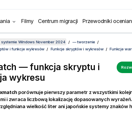
ania
Filmy
Centrum migracji
Przewodniki ocenian
w systemie Windows November 2024
— tworzenie
yptów i funkcje wykresów
Funkcje skryptów i wykresów
Funkcje wa
tch — funkcja skryptu i
Rozw
ja wykresu
ixmatch
porównuje pierwszy parametr z wszystkimi kolej
mi i zwraca liczbową lokalizację dopasowanych wyrażeń
względniana wielkość liter ani japońskie systemy znaków h