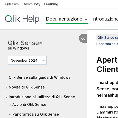
Qlik.com
Community
Learning
Documentazione
Introduzion
Qlik Sense 
Qlik Sense
®
Panoramica s
su
Windows
Apert
November 2024
Clien
Qlik Sense sulla guida di Windows
I mashup d
Novità di Qlik Sense
Sense
, co
nel mashup
Introduzione all'utilizzo di Qlik Sense
Avvio di Qlik Sense
I mashup pu
L'amministr
Panoramica su Qlik Sense
Mashup
del