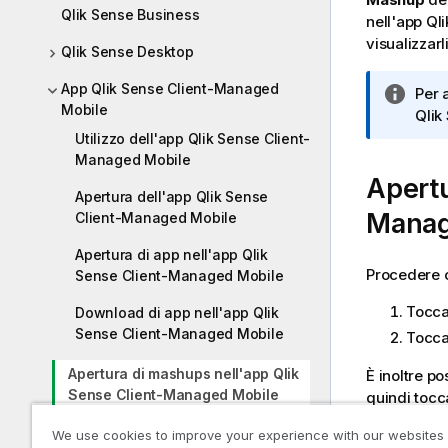
Qlik Sense Business
nell'app
Ql
visualizzarli
Qlik Sense Desktop
App Qlik Sense Client-Managed
N
Per 
Mobile
o
Qlik
t
Utilizzo dell'app Qlik Sense Client-
a
Managed Mobile
Apert
i
Apertura dell'app Qlik Sense
n
Manag
Client-Managed Mobile
f
o
Apertura di app nell'app Qlik
r
Procedere c
Sense Client-Managed Mobile
m
Tocc
Download di app nell'app Qlik
a
Sense Client-Managed Mobile
t
Tocca
i
Apertura di mashups nell'app Qlik
È inoltre po
c
Sense Client-Managed Mobile
quindi toc
a
Creazione di collegamenti ai
We use cookies to improve your experience with our websites