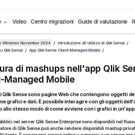
e
Video
Centro migrazioni
Guide di valutazione
R
su Windows November 2024
Introduzione all'utilizzo di Qlik Sense
u Qlik Sense
App Qlik Sense Client-Managed Mobile
ura di mashups nell'app
Qlik Se
t-Managed Mobile
i
Qlik Sense
sono pagine Web che contengono oggetti de
me grafici e dati. È possibile interagire con gli oggetti dell
 allo stesso modo di come avviene con i grafici in un'app
bblici nel server
Qlik Sense Enterprise
sono disponibili nel flus
atore di
Qlik Sense
può anche rendere disponibili mashup privati
l'utente. È necessario essere online e connessi a un server per