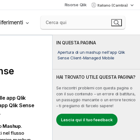
Risorse Qlik
Italiano (Cambia)
iferimenti
IN QUESTA PAGINA
Apertura di un mashup nell'app Qlik
Sense Client-Managed Mobile
nse
HAI TROVATO UTILE QUESTA PAGINA?
Se riscontri problemi con questa pagina o
con il suo contenuto – un errore di battitura,
lle app
Qlik
un passaggio mancante o un errore tecnico
'app
Qlik Sense
– ti pregiamo di farcelo sapere!
.
Lascia qui il tuo feedback
so
Mashup
.
 nel flusso
 aprire mashup