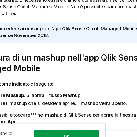
ik Sense Client-Managed Mobile
. Non è possibile scaricare mas
 offline.
accedere ai mashup dall'app
Qlik Sense Client-Managed Mobile
 Sense
November 2018.
ura di un mashup nell'app
Qlik Sens
ed Mobile
ome indicato di seguito:
are
Mashup
. Si aprirà il flusso Mashup.
re il mashup che si desidera aprire. Il mashup verrà aperto.
ssibile toccare
nel mashup di Qlik Sense per aprire la finestra 
care
Apri
.
 and to
Ok