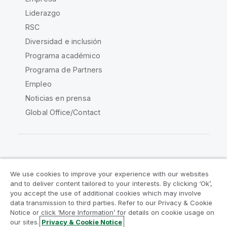
Liderazgo
RSC
Diversidad e inclusión
Programa académico
Programa de Partners
Empleo
Noticias en prensa
Global Office/Contact
Qlik Community
We use cookies to improve your experience with our websites
and to deliver content tailored to your interests. By clicking ‘Ok’,
Acuerdos legales
Condiciones del producto
you accept the use of additional cookies which may involve
data transmission to third parties. Refer to our Privacy & Cookie
Legal Policies
Política legal
Notice or click ‘More Information’ for details on cookie usage on
Condiciones de uso
Marcas comerciales
our sites.
Privacy & Cookie Notice