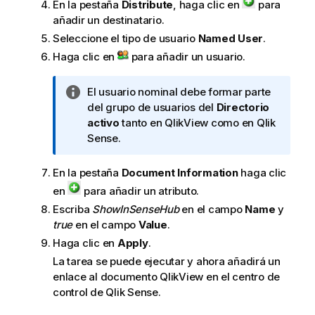
En la pestaña
Distribute
, haga clic en
para
o
añadir un destinatario.
r
m
Seleccione el tipo de usuario
Named User
.
a
Haga clic en
para añadir un usuario.
t
i
N
El usuario nominal debe formar parte
v
o
del grupo de usuarios del
Directorio
a
t
activo
tanto en
QlikView
como en
Qlik
a
Sense
.
i
n
En la pestaña
Document Information
haga clic
f
en
para añadir un atributo.
o
Escriba
ShowInSenseHub
en el campo
Name
y
r
true
en el campo
Value
.
m
Haga clic en
Apply
.
a
La tarea se puede ejecutar y ahora añadirá un
t
enlace al documento
QlikView
en el centro de
i
control de
Qlik Sense
.
v
a