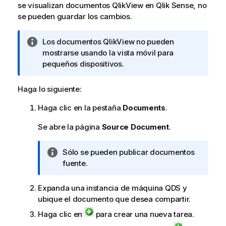
se visualizan documentos
QlikView
en
Qlik Sense
, no
se pueden guardar los cambios.
N
Los documentos
QlikView
no pueden
o
mostrarse usando la vista móvil para
t
pequeños dispositivos.
a
i
Haga lo siguiente:
n
Haga clic en la pestaña
Documents
.
f
o
Se abre la página
Source Document
.
r
m
N
Sólo se pueden publicar documentos
a
o
fuente.
t
t
i
a
v
Expanda una instancia de máquina
QDS
y
i
a
ubique el documento que desea compartir.
n
Haga clic en
para crear una nueva tarea.
f