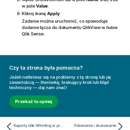
j
w pole
Value
.
a
Kliknij ikonę
Apply
.
Zadanie można uruchomić, co spowoduje
dodanie łącza do dokumentu
QlikView
w hubie
Qlik Sense
.
Czy ta strona była pomocna?
Jeżeli natkniesz się na problemy z tą stroną lub jej
zawartością — literówkę, brakujący krok lub błąd
techniczny — daj nam znać!
Przekaż tu opinię
Raporty Qlik NPrinting w programie Qlik Sense
Pobieranie i drukowanie