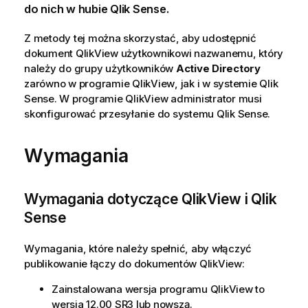
do nich w hubie
Qlik Sense
.
Z metody tej można skorzystać, aby udostępnić
dokument
QlikView
użytkownikowi nazwanemu, który
należy do grupy użytkowników
Active Directory
zarówno w programie
QlikView
, jak i w systemie
Qlik
Sense
. W programie
QlikView
administrator musi
skonfigurować przesyłanie do systemu
Qlik Sense
.
Wymagania
Wymagania dotyczące
QlikView
i
Qlik
Sense
Wymagania, które należy spełnić, aby włączyć
publikowanie łączy do dokumentów
QlikView
:
Zainstalowana wersja programu
QlikView
to
wersja 12.00 SR3 lub nowszą.