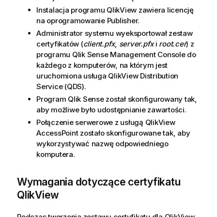
Instalacja programu
QlikView
zawiera licencję
na oprogramowanie
Publisher
.
Administrator systemu wyeksportował zestaw
certyfikatów (
client.pfx
,
server.pfx
i
root.cer
) z
programu
Qlik Sense
Management Console
do
każdego z komputerów, na którym jest
uruchomiona usługa
QlikView Distribution
Service (QDS)
.
Program
Qlik Sense
został skonfigurowany tak,
aby możliwe było udostępnianie zawartości.
Połączenie serwerowe z usługą
QlikView
AccessPoint
zostało skonfigurowane tak, aby
wykorzystywać nazwę odpowiedniego
komputera.
Wymagania dotyczące certyfikatu
QlikView
Podczas tworzenia zestawu certyfikatu dla
QlikView