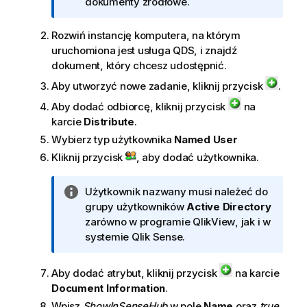
n
dokumenty źródłowe.
f
o
Rozwiń instancję komputera, na którym
r
uruchomiona jest usługa
QDS
, i znajdź
m
dokument, który chcesz udostępnić.
a
Aby utworzyć nowe zadanie, kliknij przycisk
.
c
Aby dodać odbiorcę, kliknij przycisk
na
j
karcie
Distribute
.
a
Wybierz typ użytkownika
Named User
Kliknij przycisk
, aby dodać użytkownika.
I
Użytkownik nazwany musi należeć do
n
grupy użytkowników
Active Directory
f
zarówno w programie
QlikView
, jak i w
o
systemie
Qlik Sense
.
r
m
Aby dodać atrybut, kliknij przycisk
na karcie
a
Document Information
.
c
Wpisz
ShowInSenseHub
w pole
Name
oraz
true