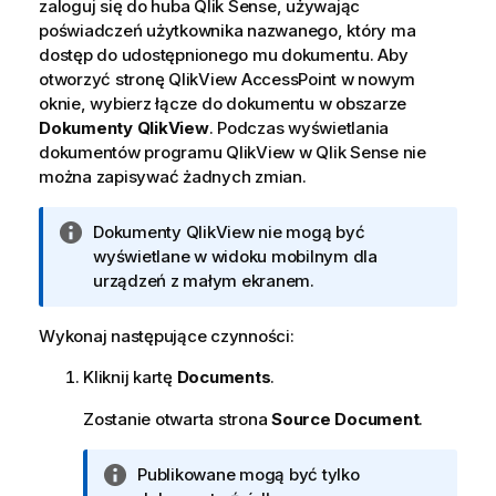
zaloguj się do huba
Qlik Sense
, używając
poświadczeń użytkownika nazwanego, który ma
dostęp do udostępnionego mu dokumentu. Aby
otworzyć stronę
QlikView
AccessPoint
w nowym
oknie, wybierz łącze do dokumentu w obszarze
Dokumenty QlikView
. Podczas wyświetlania
dokumentów programu
QlikView
w
Qlik Sense
nie
można zapisywać żadnych zmian.
I
Dokumenty
QlikView
nie mogą być
n
wyświetlane w widoku mobilnym dla
f
urządzeń z małym ekranem.
o
r
Wykonaj następujące czynności:
m
Kliknij kartę
Documents
.
a
c
Zostanie otwarta strona
Source Document
.
j
a
I
Publikowane mogą być tylko