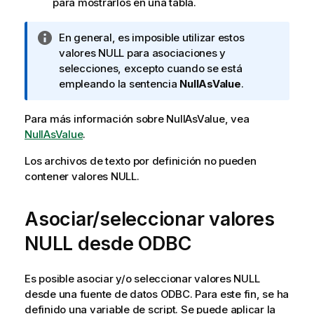
para mostrarlos en una tabla.
N
En general, es imposible utilizar estos
o
valores
NULL
para asociaciones y
t
selecciones, excepto cuando se está
a
empleando la sentencia
NullAsValue
.
i
n
Para más información sobre
NullAsValue
, vea
f
NullAsValue
.
o
Los archivos de texto por definición no pueden
r
contener valores
m
NULL
.
a
t
Asociar/seleccionar valores
i
v
NULL
desde
ODBC
a
Es posible asociar y/o seleccionar valores
NULL
desde una fuente de datos
ODBC
. Para este fin, se ha
definido una variable de script. Se puede aplicar la