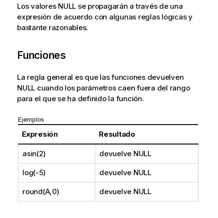
Los valores
NULL
se propagarán a través de una
t
expresión de acuerdo con algunas reglas lógicas y
i
bastante razonables.
v
a
Funciones
La regla general es que las funciones devuelven
NULL
cuando los parámetros caen fuera del rango
para el que se ha definido la función.
Ejemplos
Expresión
Resultado
asin(2)
devuelve
NULL
log(-5)
devuelve
NULL
round(A,0)
devuelve
NULL