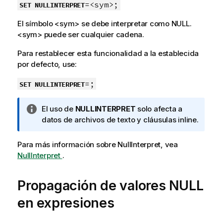
=<sym>;
SET NULLINTERPRET
El símbolo
<sym>
se debe interpretar como
NULL
.
<sym>
puede ser cualquier cadena.
Para restablecer esta funcionalidad a la establecida
por defecto, use:
=;
SET NULLINTERPRET
N
El uso de
NULLINTERPRET
solo afecta a
o
datos de archivos de texto y cláusulas inline.
t
a
Para más información sobre
NullInterpret
, vea
i
NullInterpret
.
n
f
Propagación de valores
NULL
o
r
en expresiones
m
a