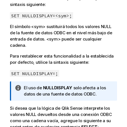
sintaxis siguiente:
SET NULLDISPLAY=<sym>;
El símbolo
<sym>
sustituirá todos los valores
NULL
de la fuente de datos
ODBC
en el nivel más bajo de
entrada de datos.
<sym>
puede ser cualquier
cadena.
Para restablecer esta funcionalidad a la establecida
por defecto, utilice la sintaxis siguiente:
SET NULLDISPLAY=;
N
El uso de
NULLDISPLAY
solo afecta a los
o
datos de una fuente de datos
ODBC
.
t
a
Si desea que la lógica de
Qlik Sense
interprete los
i
valores
NULL
devueltos desde una conexión
ODBC
n
como una cadena vacía, agregue lo siguiente a su
f
script antes de cualquier sentencia
SELECT
: