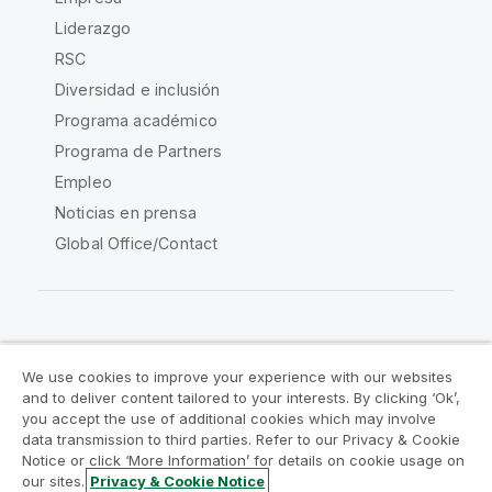
Liderazgo
RSC
Diversidad e inclusión
Programa académico
Programa de Partners
Empleo
Noticias en prensa
Global Office/Contact
Qlik Community
We use cookies to improve your experience with our websites
and to deliver content tailored to your interests. By clicking ‘Ok’,
Acuerdos legales
Condiciones del producto
you accept the use of additional cookies which may involve
data transmission to third parties. Refer to our Privacy & Cookie
Legal Policies
Política legal
Notice or click ‘More Information’ for details on cookie usage on
Condiciones de uso
Marcas comerciales
our sites.
Privacy & Cookie Notice