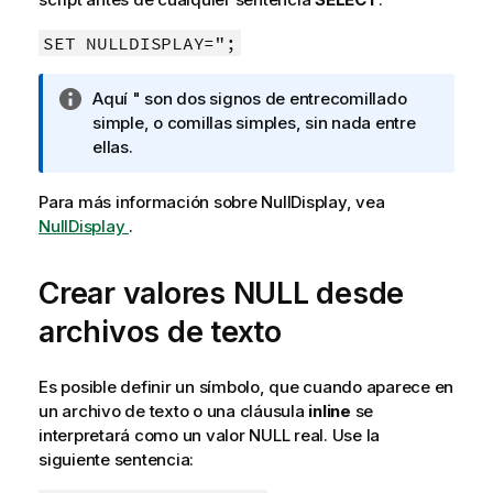
o
r
SET NULLDISPLAY=";
m
a
N
Aquí " son dos signos de entrecomillado
t
o
simple, o comillas simples, sin nada entre
i
t
ellas.
v
a
a
i
Para más información sobre
NullDisplay
, vea
n
NullDisplay
.
f
o
Crear valores
NULL
desde
r
m
archivos de texto
a
t
Es posible definir un símbolo, que cuando aparece en
i
un archivo de texto o una cláusula
inline
se
v
interpretará como un valor
NULL
real. Use la
a
siguiente sentencia: