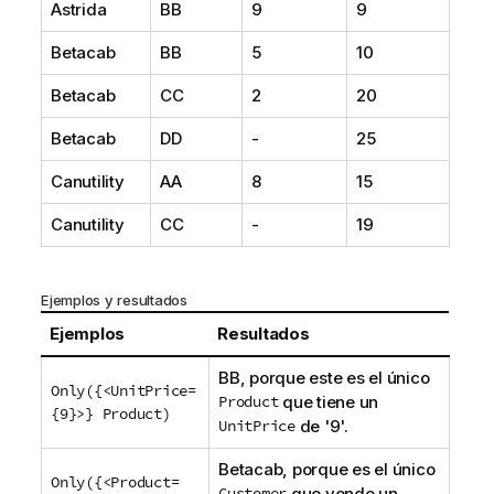
Astrida
BB
9
9
c
i
Betacab
BB
5
10
a
Betacab
CC
2
20
Betacab
DD
-
25
Canutility
AA
8
15
Canutility
CC
-
19
Ejemplos y resultados
Ejemplos
Resultados
BB
, porque este es el único
Only({<UnitPrice=
Product
que tiene un
{9}>} Product
)
UnitPrice
de '9'.
Betacab
, porque es el único
Only({<Product=
Customer
que vende un