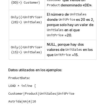
{DD}>} Customer)
Product
denominado «
DD
».
El número de
UnitSales
Only({<UnitPrice=
donde
UnitPrice
es 20 es 2,
{20}>} UnitSales)
porque solo hay un valor de
UnitSales
en el que
UnitPrice
=20.
NULL
, porque hay dos
Only({<UnitPrice=
valores de
UnitSales
en los
{15}>} UnitSales)
que
UnitPrice
=15.
Datos utilizados en los ejemplos:
ProductData:
LOAD * inline [
Customer|Product|UnitSales|UnitPrice
Astrida|AA|4|16