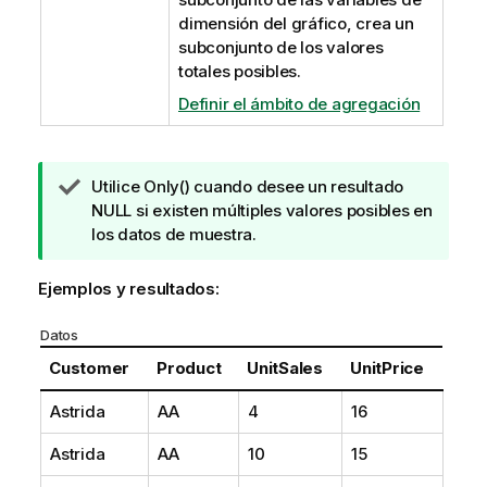
dimensión del gráfico, crea un
subconjunto de los valores
totales posibles.
Definir el ámbito de agregación
N
Utilice
Only()
cuando desee un resultado
o
NULL
si existen múltiples valores posibles en
t
los datos de muestra.
a
d
Ejemplos y resultados:
e
s
Datos
u
Customer
Product
UnitSales
UnitPrice
g
e
Astrida
AA
4
16
r
e
Astrida
AA
10
15
n