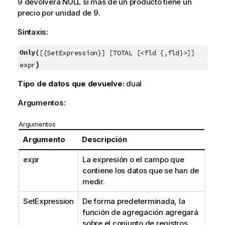
9 devolverá
NULL
si más de un producto tiene un
precio por unidad de 9.
Sintaxis:
Only(
[{SetExpression}] [TOTAL [<fld {,fld}>]]
)
expr
Tipo de datos que devuelve:
dual
Argumentos:
Argumentos
Argumento
Descripción
expr
La expresión o el campo que
contiene los datos que se han de
medir.
SetExpression
De forma predeterminada, la
función de agregación agregará
sobre el conjunto de registros