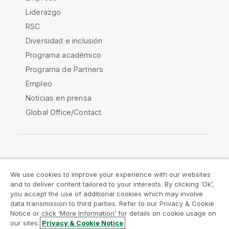
Liderazgo
RSC
Diversidad e inclusión
Programa académico
Programa de Partners
Empleo
Noticias en prensa
Global Office/Contact
Qlik Community
We use cookies to improve your experience with our websites
and to deliver content tailored to your interests. By clicking ‘Ok’,
Acuerdos legales
Condiciones del producto
you accept the use of additional cookies which may involve
data transmission to third parties. Refer to our Privacy & Cookie
Legal Policies
Política legal
Notice or click ‘More Information’ for details on cookie usage on
Condiciones de uso
Marcas comerciales
our sites.
Privacy & Cookie Notice