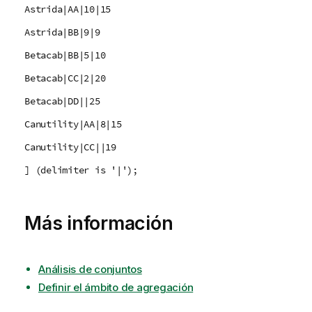
Astrida|AA|10|15
Astrida|BB|9|9
Betacab|BB|5|10
Betacab|CC|2|20
Betacab|DD||25
Canutility|AA|8|15
Canutility|CC||19
] (delimiter is '|');
Más información
Análisis de conjuntos
Definir el ámbito de agregación