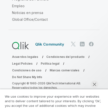
Empleo
Noticias en prensa
Global Office/Contact
Qlik Community
Acuerdos legales
Condiciones del producto
Legal Policies
Política legal
Condiciones de uso
Marcas comerciales
Do Not Share My Info
Copyright © 1993-2026 QlikTech International AB.
Reservados todos los derechos.
We use cookies to improve your experience with our websites
and to deliver content tailored to your interests. By clicking ‘Ok’,
Únase al Programa de modernización de
you accept the use of additional cookies which may involve