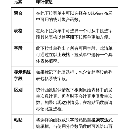
元素
详细信息
聚合
在此下拉菜单中可以选择在 QlikView 布局
中可用的统计聚合函数。
表格
在此下拉菜单中可选择一个可从中挑选字
段具体表格以使
字段
下拉菜单更加方便。
字段
此下拉菜单列出了所有可用字段。此清单
可通过在以上
表格
下拉菜单中选择一个具
体表格缩窄。
显示系统
如果标记了此复选框，包含文档字段的列
字段
表包括系统字段。
区别
统计函数默认情况下根据原始表格中的发
生次数计算。但有时不会计算重复发生次
数。如果出现这种情况，在粘贴函数前请
标记此复选框。
粘贴
将选择的函数或只字段粘贴至
搜索表达式
编辑框。当使用分位数函数时可以给出百