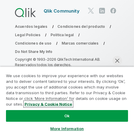
Qlik Community
Acuerdos legales
Condiciones del producto
Legal Policies
Política legal
Condiciones de uso
Marcas comerciales
Do Not Share My Info
Copyright © 1993-2026 QlikTech International AB.
Reservados todos los derechos.
We use cookies to improve your experience with our websites
and to deliver content tailored to your interests. By clicking ‘Ok’,
Únase al Programa de modernización de
you accept the use of additional cookies which may involve
data transmission to third parties. Refer to our Privacy & Cookie
la analítica
Notice or click ‘More Information’ for details on cookie usage on
our sites.
Privacy & Cookie Notice
Modernícese sin comprometer sus valiosas aplicaciones
Chatear ahora
de QlikView con el Programa de modernización de la
Ok
analítica.
Haga clic aquí
para obtener más información o
contactar con nosotros:
ampquestions@qlik.com
More Information