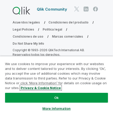
Qlik Community
Acuerdos legales
Condiciones del producto
Legal Policies
Política legal
Condiciones de uso
Marcas comerciales
Do Not Share My Info
Copyright © 1993-2026 QlikTech International AB.
Reservados todos los derechos.
We use cookies to improve your experience with our websites
and to deliver content tailored to your interests. By clicking ‘Ok’,
Únase al Programa de modernización de
you accept the use of additional cookies which may involve
data transmission to third parties. Refer to our Privacy & Cookie
la analítica
Notice or click ‘More Information’ for details on cookie usage on
our sites.
Privacy & Cookie Notice
Modernícese sin comprometer sus valiosas aplicaciones
de QlikView con el Programa de modernización de la
Ok
analítica.
Haga clic aquí
para obtener más información o
contactar con nosotros:
ampquestions@qlik.com
More Information